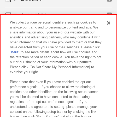
スマホ・PCであそぶ
We collect unique personal identifiers such as cookies to
analyze our traffic and to personalize content and ads. We
イベント・キャンペーン
share information about your use of our website with our
analytics and advertising partners, who may combine it with
other information that you have provided to them or that they
have collected from your use of their services. Please click
"
here
" to see more details about how we use cookies and
関連会社
サステナビリティ
サイトポリシー
the retention period of each cookie. You have the right to opt
out of our sharing of your information with our partners.
プライバシーポリシー
ウェブアクセシビリティ方針と検証結果
Please click [Do Not Share My Personal Information] to
exercise your right.
お取引先さまとともに
食品のご提供について
カスタマーハラスメント対応方針
よくあるご質問・お問い合わせ
Please note that even if you have enabled the opt-out
preference signals , if you choose to allow the sharing of
cookies and other identifiers on the following setup banner,
you will be deemed to have consented to the sharing
regardless of the opt-out preference signals . If you
understand and agree to this setting, please manage your
consent on the following setup banner by clicking the link
below, then click 'Save Settings' and close the banner.