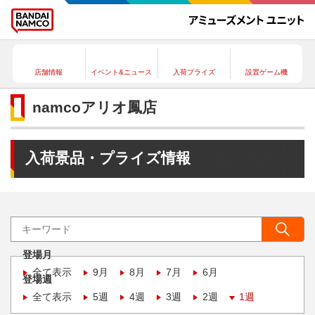
店舗情報
イベント&ニュース
入荷プライズ
設置ゲーム機
namcoアリオ鳳店
入荷景品・プライズ情報
登場月
全て表示
9月
8月
7月
6月
登場週
全て表示
5週
4週
3週
2週
1週