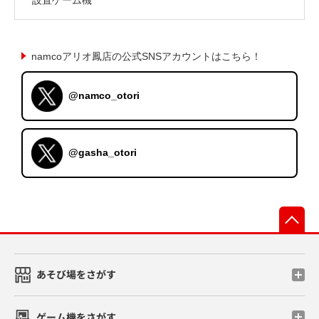
namcoアリオ鳳店の公式SNSアカウントはこちら！
@namco_otori
@gasha_otori
先
あそび場をさがす
ゲーム機をさがす