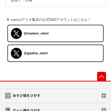
namcoアリオ鳳店の公式SNSアカウントはこちら！
@namco_otori
@gasha_otori
先
あそび場をさがす
ゲーム機をさがす