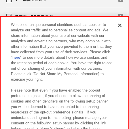
スマホ・PCであそぶ
We collect unique personal identifiers such as cookies to
analyze our traffic and to personalize content and ads. We
イベント・キャンペーン
share information about your use of our website with our
analytics and advertising partners, who may combine it with
other information that you have provided to them or that they
have collected from your use of their services. Please click
"
here
" to see more details about how we use cookies and
関連会社
サステナビリティ
サイトポリシー
the retention period of each cookie. You have the right to opt
out of our sharing of your information with our partners.
プライバシーポリシー
ウェブアクセシビリティ方針と検証結果
Please click [Do Not Share My Personal Information] to
exercise your right.
お取引先さまとともに
食品のご提供について
カスタマーハラスメント対応方針
よくあるご質問・お問い合わせ
Please note that even if you have enabled the opt-out
preference signals , if you choose to allow the sharing of
cookies and other identifiers on the following setup banner,
you will be deemed to have consented to the sharing
regardless of the opt-out preference signals . If you
understand and agree to this setting, please manage your
consent on the following setup banner by clicking the link
below, then click 'Save Settings' and close the banner.