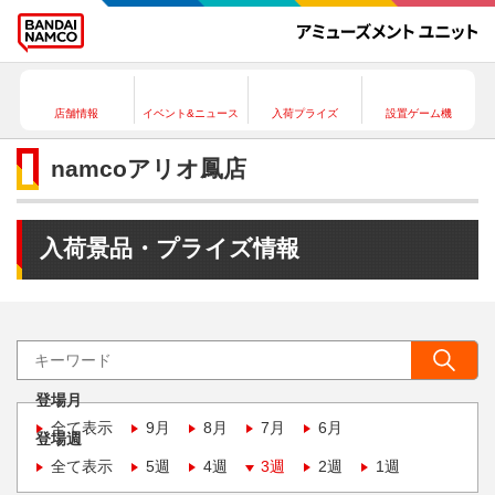
店舗情報
イベント&ニュース
入荷プライズ
設置ゲーム機
namcoアリオ鳳店
入荷景品・プライズ情報
登場月
全て表示
9月
8月
7月
6月
登場週
全て表示
5週
4週
3週
2週
1週