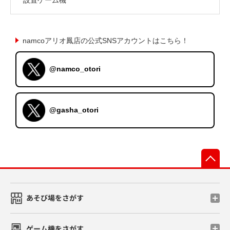
namcoアリオ鳳店の公式SNSアカウントはこちら！
@namco_otori
@gasha_otori
先
あそび場をさがす
ゲーム機をさがす