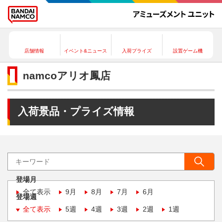
店舗情報
イベント&ニュース
入荷プライズ
設置ゲーム機
namcoアリオ鳳店
入荷景品・プライズ情報
登場月
全て表示
9月
8月
7月
6月
登場週
全て表示
5週
4週
3週
2週
1週