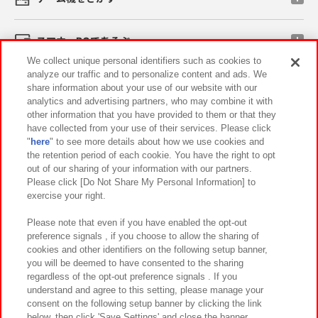
スマホ・PCであそぶ
We collect unique personal identifiers such as cookies to
analyze our traffic and to personalize content and ads. We
イベント・キャンペーン
share information about your use of our website with our
analytics and advertising partners, who may combine it with
other information that you have provided to them or that they
have collected from your use of their services. Please click
"
here
" to see more details about how we use cookies and
関連会社
サステナビリティ
サイトポリシー
the retention period of each cookie. You have the right to opt
out of our sharing of your information with our partners.
プライバシーポリシー
ウェブアクセシビリティ方針と検証結果
Please click [Do Not Share My Personal Information] to
exercise your right.
お取引先さまとともに
食品のご提供について
カスタマーハラスメント対応方針
よくあるご質問・お問い合わせ
Please note that even if you have enabled the opt-out
preference signals , if you choose to allow the sharing of
cookies and other identifiers on the following setup banner,
you will be deemed to have consented to the sharing
regardless of the opt-out preference signals . If you
understand and agree to this setting, please manage your
consent on the following setup banner by clicking the link
below, then click 'Save Settings' and close the banner.