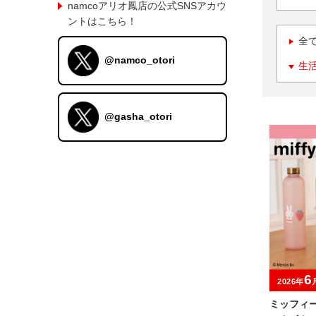
namcoアリオ鳳店の公式SNSアカウ
ントはこちら！
全
@namco_otori
生
@gasha_otori
6
2026年
ミッフィ