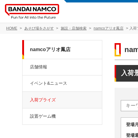
HOME
あそび場をさがす
施設・店舗検索
namcoアリオ鳳店
入荷
na
namcoアリオ鳳店
店舗情報
入荷
イベント&ニュース
入荷プライズ
設置ゲーム機
登場
登場