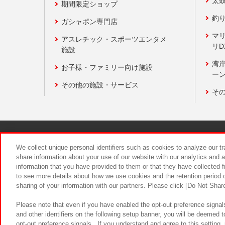
太
期間限定ショップ
釣
ガシャポン専門店
マ
アスレチック・スポーツエンタメ
リD
施設
湾
お子様・ファミリー向け施設
ーン
その他の施設・サービス
そ
関連会社
サステナビリティ
We collect unique personal identifiers such as cookies to analyze our t
share information about your use of our website with our analytics and 
information that you have provided to them or that they have collected f
食品のご提
to see more details about how we use cookies and the retention period o
sharing of your information with our partners. Please click [Do Not Shar
Please note that even if you have enabled the opt-out preference signals
and other identifiers on the following setup banner, you will be deemed 
opt-out preference signals . If you understand and agree to this setting