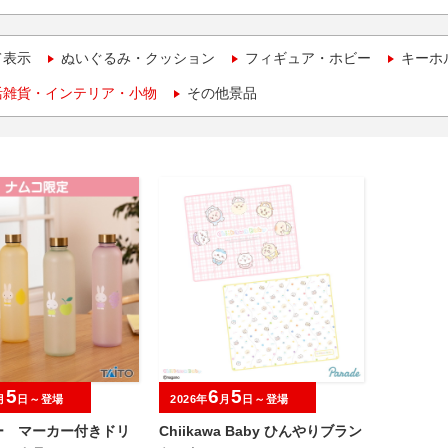
て表示
ぬいぐるみ・クッション
フィギュア・ホビー
キーホ
活雑貨・インテリア・小物
その他景品
5
6
5
月
日～登場
2026年
月
日～登場
ー マーカー付きドリ
Chiikawa Baby ひんやりブラン