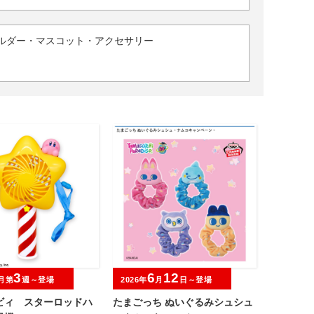
ルダー・マスコット・アクセサリー
3
6
12
月第
週～登場
2026年
月
日～登場
ビィ スターロッドハ
たまごっち ぬいぐるみシュシュ