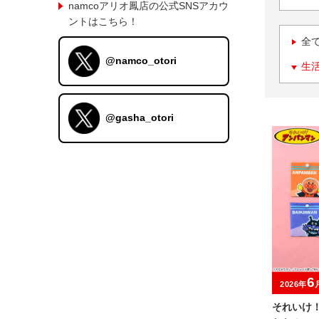
namcoアリオ鳳店の公式SNSアカウ
ントはこちら！
全
@namco_otori
生
@gasha_otori
6
2026年
それいけ