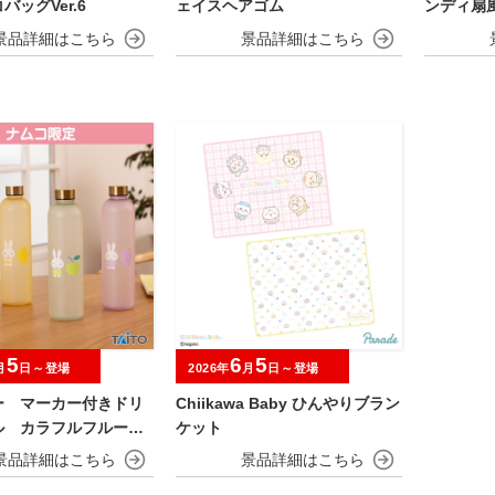
バッグVer.6
ェイスヘアゴム
ンディ扇
5
6
5
月
日～登場
2026年
月
日～登場
ー マーカー付きドリ
Chiikawa Baby ひんやりブラン
ル カラフルフルーツv
ケット