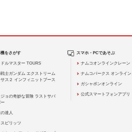
ム機をさがす
スマホ・PCであそぶ
ドルマスター TOURS
ナムコオンラインクレーン
動戦士ガンダム エクストリーム
ナムコパークス オンライ
ーサス２ インフィニットブース
ガシャポンオンライン
公式スマートフォンアプリ
ョジョの奇妙な冒険 ラストサバ
バー
鼓の達人
りスピリッツ