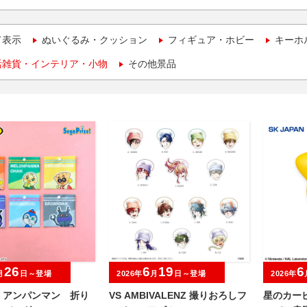
て表示
ぬいぐるみ・クッション
フィギュア・ホビー
キーホ
活雑貨・インテリア・小物
その他景品
26
6
19
6
月
日～登場
2026年
月
日～登場
2026年
！アンパンマン 折り
VS AMBIVALENZ 撮りおろしフ
星のカー