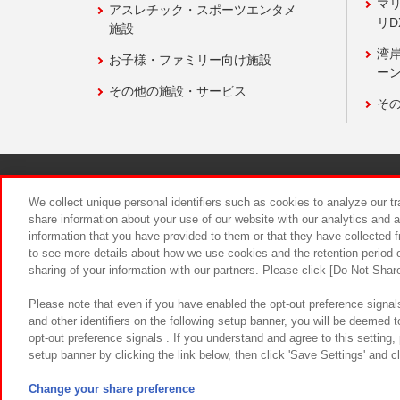
マ
アスレチック・スポーツエンタメ
リD
施設
湾
お子様・ファミリー向け施設
ーン
その他の施設・サービス
そ
関連会社
サステナビリティ
We collect unique personal identifiers such as cookies to analyze our t
share information about your use of our website with our analytics and 
information that you have provided to them or that they have collected f
食品のご提
to see more details about how we use cookies and the retention period o
sharing of your information with our partners. Please click [Do Not Shar
Please note that even if you have enabled the opt-out preference signals
and other identifiers on the following setup banner, you will be deemed 
opt-out preference signals . If you understand and agree to this setting
setup banner by clicking the link below, then click 'Save Settings' and c
©Bandai Namco Amusement Inc.
©Ba
Change your share preference