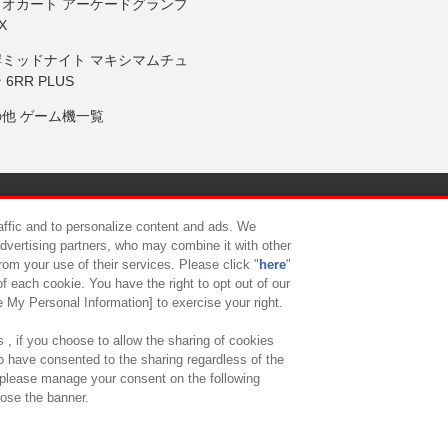
リオカート アーケードグランプ
X
岸ミッドナイト マキシマムチュ
 6RR PLUS
の他 ゲーム機一覧
サイトポリシー
プライバシーポリシー
ウェブアクセシビリティ方
raffic and to personalize content and ads. We
advertising partners, who may combine it with other
rom your use of their services. Please click "
here
"
供について
カスタマーハラスメント対応方針
よくあるご質問・
f each cookie. You have the right to opt out of our
e My Personal Information] to exercise your right.
 , if you choose to allow the sharing of cookies
to have consented to the sharing regardless of the
, please manage your consent on the following
lose the banner.
ndai Namco Amusement Lab Inc.
©Bandai Namco Experience Inc.
©HANAY