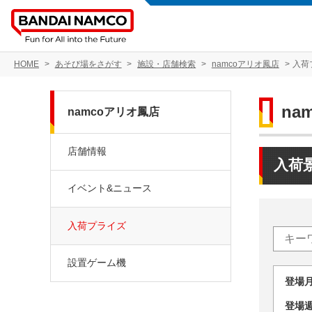
HOME
あそび場をさがす
施設・店舗検索
namcoアリオ鳳店
入荷
na
namcoアリオ鳳店
店舗情報
入荷
イベント&ニュース
入荷プライズ
設置ゲーム機
登場
登場