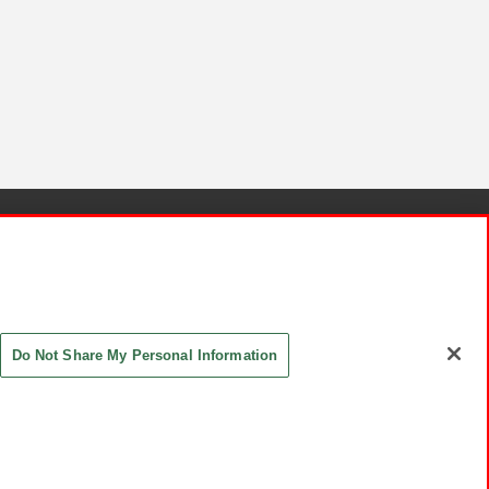
針と検証結果
お取引先さまとともに
お問い合わせ
Do Not Share My Personal Information
ASHIKI Co., Ltd. All Rights Reserved.