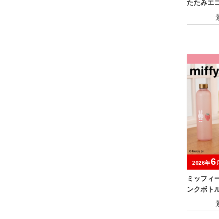
たたみエコ
6
2026年
ミッフィ
ンクボト
er.