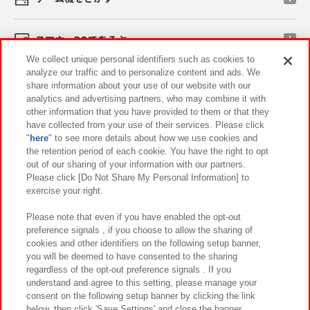
スマホ・PCであそぶ
We collect unique personal identifiers such as cookies to
analyze our traffic and to personalize content and ads. We
イベント・キャンペーン
share information about your use of our website with our
analytics and advertising partners, who may combine it with
other information that you have provided to them or that they
have collected from your use of their services. Please click
"
here
" to see more details about how we use cookies and
関連会社
サステナビリティ
サイトポリシー
the retention period of each cookie. You have the right to opt
out of our sharing of your information with our partners.
プライバシーポリシー
ウェブアクセシビリティ方針と検証結果
Please click [Do Not Share My Personal Information] to
exercise your right.
お取引先さまとともに
食品のご提供について
カスタマーハラスメント対応方針
よくあるご質問・お問い合わせ
Please note that even if you have enabled the opt-out
preference signals , if you choose to allow the sharing of
cookies and other identifiers on the following setup banner,
you will be deemed to have consented to the sharing
regardless of the opt-out preference signals . If you
understand and agree to this setting, please manage your
consent on the following setup banner by clicking the link
below, then click 'Save Settings' and close the banner.