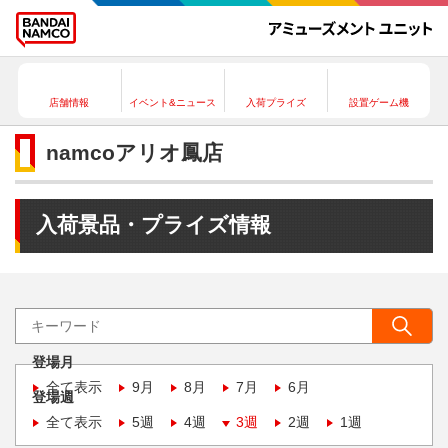
店舗情報
イベント&ニュース
入荷プライズ
設置ゲーム機
namcoアリオ鳳店
入荷景品・プライズ情報
登場月
全て表示
9月
8月
7月
6月
登場週
全て表示
5週
4週
3週
2週
1週