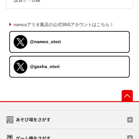
namcoアリオ鳳店の公式SNSアカウントはこちら！
@namco_otori
@gasha_otori
先
あそび場をさがす
ゲーム機をさがす