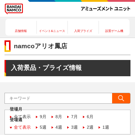
店舗情報
イベント&ニュース
入荷プライズ
設置ゲーム機
namcoアリオ鳳店
入荷景品・プライズ情報
登場月
全て表示
9月
8月
7月
6月
登場週
全て表示
5週
4週
3週
2週
1週