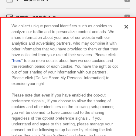
スマホ・PCであそぶ
We collect unique personal identifiers such as cookies to
analyze our traffic and to personalize content and ads. We
イベント・キャンペーン
share information about your use of our website with our
analytics and advertising partners, who may combine it with
other information that you have provided to them or that they
have collected from your use of their services. Please click
"
here
" to see more details about how we use cookies and
関連会社
サステナビリティ
サイトポリシー
the retention period of each cookie. You have the right to opt
out of our sharing of your information with our partners.
プライバシーポリシー
ウェブアクセシビリティ方針と検証結果
Please click [Do Not Share My Personal Information] to
exercise your right.
お取引先さまとともに
食品のご提供について
カスタマーハラスメント対応方針
よくあるご質問・お問い合わせ
Please note that even if you have enabled the opt-out
preference signals , if you choose to allow the sharing of
cookies and other identifiers on the following setup banner,
you will be deemed to have consented to the sharing
regardless of the opt-out preference signals . If you
understand and agree to this setting, please manage your
consent on the following setup banner by clicking the link
below, then click 'Save Settings' and close the banner.