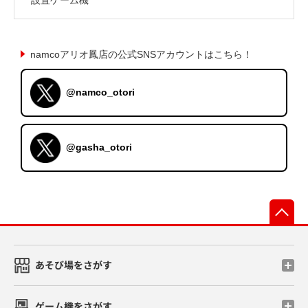
namcoアリオ鳳店の公式SNSアカウントはこちら！
@namco_otori
@gasha_otori
先
あそび場をさがす
ゲーム機をさがす