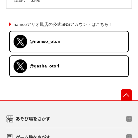
namcoアリオ鳳店の公式SNSアカウントはこちら！
@namco_otori
@gasha_otori
先
あそび場をさがす
ゲーム機をさがす