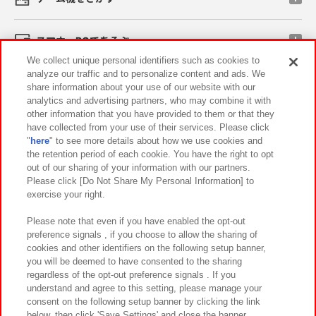
スマホ・PCであそぶ
We collect unique personal identifiers such as cookies to
analyze our traffic and to personalize content and ads. We
イベント・キャンペーン
share information about your use of our website with our
analytics and advertising partners, who may combine it with
other information that you have provided to them or that they
have collected from your use of their services. Please click
"
here
" to see more details about how we use cookies and
関連会社
サステナビリティ
サイトポリシー
the retention period of each cookie. You have the right to opt
out of our sharing of your information with our partners.
プライバシーポリシー
ウェブアクセシビリティ方針と検証結果
Please click [Do Not Share My Personal Information] to
exercise your right.
お取引先さまとともに
食品のご提供について
カスタマーハラスメント対応方針
よくあるご質問・お問い合わせ
Please note that even if you have enabled the opt-out
preference signals , if you choose to allow the sharing of
cookies and other identifiers on the following setup banner,
you will be deemed to have consented to the sharing
regardless of the opt-out preference signals . If you
understand and agree to this setting, please manage your
consent on the following setup banner by clicking the link
below, then click 'Save Settings' and close the banner.