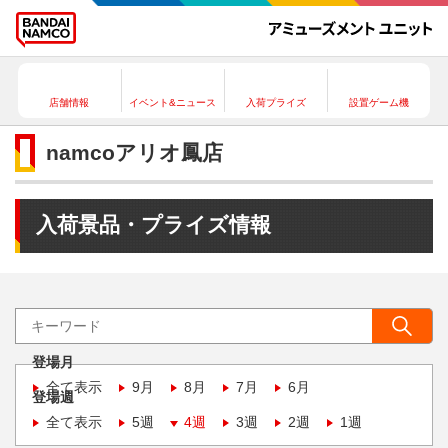
店舗情報
イベント&ニュース
入荷プライズ
設置ゲーム機
namcoアリオ鳳店
入荷景品・プライズ情報
登場月
全て表示
9月
8月
7月
6月
登場週
全て表示
5週
4週
3週
2週
1週