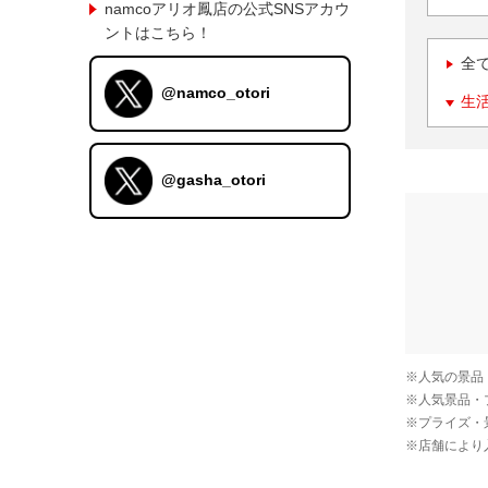
namcoアリオ鳳店の公式SNSアカウ
ントはこちら！
全
@namco_otori
生
@gasha_otori