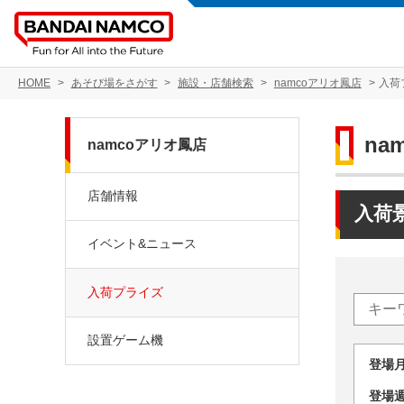
HOME
あそび場をさがす
施設・店舗検索
namcoアリオ鳳店
入荷
na
namcoアリオ鳳店
店舗情報
入荷
イベント&ニュース
入荷プライズ
設置ゲーム機
登場
登場