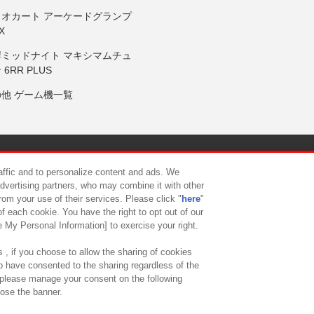
リオカート アーケードグランプ
X
岸ミッドナイト マキシマムチュ
 6RR PLUS
の他 ゲーム機一覧
サイトポリシー
プライバシーポリシー
ウェブアクセシビリティ方
raffic and to personalize content and ads. We
advertising partners, who may combine it with other
rom your use of their services. Please click "
here
"
供について
カスタマーハラスメント対応方針
よくあるご質問・
f each cookie. You have the right to opt out of our
e My Personal Information] to exercise your right.
 , if you choose to allow the sharing of cookies
to have consented to the sharing regardless of the
, please manage your consent on the following
lose the banner.
ndai Namco Amusement Lab Inc.
©Bandai Namco Experience Inc.
©HANAY