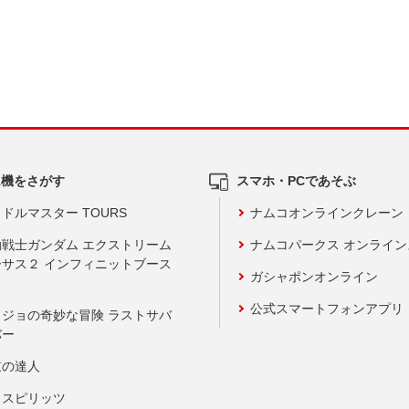
ム機をさがす
スマホ・PCであそぶ
ドルマスター TOURS
ナムコオンラインクレーン
動戦士ガンダム エクストリーム
ナムコパークス オンライ
ーサス２ インフィニットブース
ガシャポンオンライン
公式スマートフォンアプリ
ョジョの奇妙な冒険 ラストサバ
バー
鼓の達人
りスピリッツ