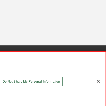
針と検証結果
お取引先さまとともに
お問い合わせ
Do Not Share My Personal Information
ASHIKI Co., Ltd. All Rights Reserved.