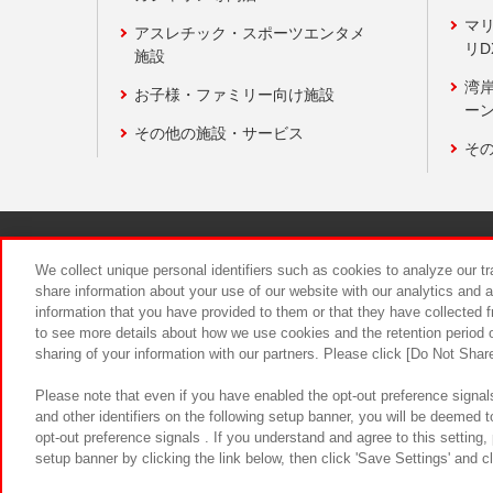
マ
アスレチック・スポーツエンタメ
リD
施設
湾
お子様・ファミリー向け施設
ーン
その他の施設・サービス
そ
関連会社
サステナビリティ
We collect unique personal identifiers such as cookies to analyze our t
share information about your use of our website with our analytics and 
information that you have provided to them or that they have collected f
食品のご提
to see more details about how we use cookies and the retention period o
sharing of your information with our partners. Please click [Do Not Shar
Please note that even if you have enabled the opt-out preference signals
and other identifiers on the following setup banner, you will be deemed 
opt-out preference signals . If you understand and agree to this setting
setup banner by clicking the link below, then click 'Save Settings' and c
©Bandai Namco Amusement Inc.
©Ba