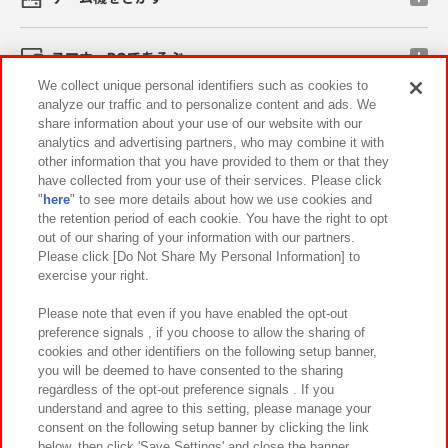
スマホ・PCであそぶ
We collect unique personal identifiers such as cookies to
analyze our traffic and to personalize content and ads. We
イベント・キャンペーン
share information about your use of our website with our
analytics and advertising partners, who may combine it with
other information that you have provided to them or that they
have collected from your use of their services. Please click
"
here
" to see more details about how we use cookies and
関連会社
サステナビリティ
サイトポリシー
the retention period of each cookie. You have the right to opt
out of our sharing of your information with our partners.
プライバシーポリシー
ウェブアクセシビリティ方針と検証結果
Please click [Do Not Share My Personal Information] to
exercise your right.
お取引先さまとともに
食品のご提供について
カスタマーハラスメント対応方針
よくあるご質問・お問い合わせ
Please note that even if you have enabled the opt-out
preference signals , if you choose to allow the sharing of
cookies and other identifiers on the following setup banner,
you will be deemed to have consented to the sharing
regardless of the opt-out preference signals . If you
understand and agree to this setting, please manage your
consent on the following setup banner by clicking the link
below, then click 'Save Settings' and close the banner.