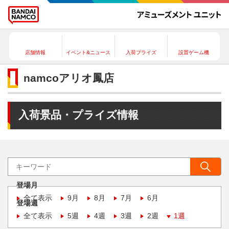
店舗情報
イベント&ニュース
入荷プライズ
設置ゲーム機
namcoアリオ鳳店
入荷景品・プライズ情報
登場月
全て表示
9月
8月
7月
6月
登場週
全て表示
5週
4週
3週
2週
1週