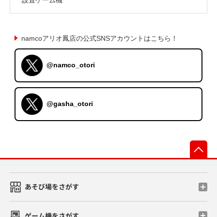
namcoアリオ鳳店の公式SNSアカウントはこちら！
@namco_otori
@gasha_otori
先
あそび場をさがす
ゲーム機をさがす