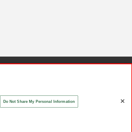
針と検証結果
お取引先さまとともに
お問い合わせ
Do Not Share My Personal Information
ASHIKI Co., Ltd. All Rights Reserved.