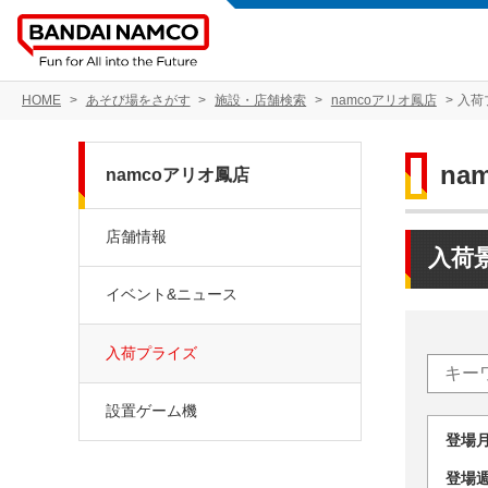
HOME
あそび場をさがす
施設・店舗検索
namcoアリオ鳳店
入荷
na
namcoアリオ鳳店
店舗情報
入荷
イベント&ニュース
入荷プライズ
設置ゲーム機
登場
登場