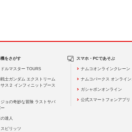
ム機をさがす
スマホ・PCであそぶ
ドルマスター TOURS
ナムコオンラインクレーン
動戦士ガンダム エクストリーム
ナムコパークス オンライ
ーサス２ インフィニットブース
ガシャポンオンライン
公式スマートフォンアプリ
ョジョの奇妙な冒険 ラストサバ
バー
鼓の達人
りスピリッツ