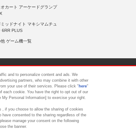
リオカート アーケードグランプ
X
岸ミッドナイト マキシマムチュ
 6RR PLUS
の他 ゲーム機一覧
サイトポリシー
プライバシーポリシー
ウェブアクセシビリティ方
raffic and to personalize content and ads. We
advertising partners, who may combine it with other
rom your use of their services. Please click "
here
"
供について
カスタマーハラスメント対応方針
よくあるご質問・
f each cookie. You have the right to opt out of our
e My Personal Information] to exercise your right.
 , if you choose to allow the sharing of cookies
to have consented to the sharing regardless of the
, please manage your consent on the following
lose the banner.
ndai Namco Amusement Lab Inc.
©Bandai Namco Experience Inc.
©HANAY