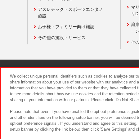
マ
アスレチック・スポーツエンタメ
リD
施設
湾
お子様・ファミリー向け施設
ーン
その他の施設・サービス
そ
関連会社
サステナビリティ
We collect unique personal identifiers such as cookies to analyze our t
share information about your use of our website with our analytics and 
information that you have provided to them or that they have collected f
食品のご提
to see more details about how we use cookies and the retention period o
sharing of your information with our partners. Please click [Do Not Shar
Please note that even if you have enabled the opt-out preference signals
and other identifiers on the following setup banner, you will be deemed 
opt-out preference signals . If you understand and agree to this setting
setup banner by clicking the link below, then click 'Save Settings' and c
©Bandai Namco Amusement Inc.
©Ba