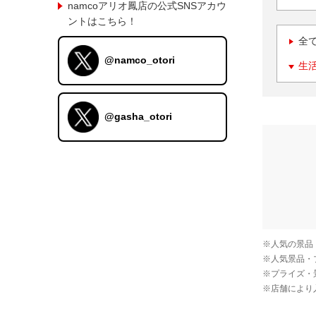
namcoアリオ鳳店の公式SNSアカウ
ントはこちら！
全
@namco_otori
生
@gasha_otori