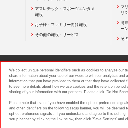
マ
アスレチック・スポーツエンタメ
リD
施設
湾
お子様・ファミリー向け施設
ーン
その他の施設・サービス
そ
関連会社
サステナビリティ
We collect unique personal identifiers such as cookies to analyze our t
share information about your use of our website with our analytics and 
information that you have provided to them or that they have collected f
食品のご提
to see more details about how we use cookies and the retention period o
sharing of your information with our partners. Please click [Do Not Shar
Please note that even if you have enabled the opt-out preference signals
and other identifiers on the following setup banner, you will be deemed 
opt-out preference signals . If you understand and agree to this setting
setup banner by clicking the link below, then click 'Save Settings' and c
©Bandai Namco Amusement Inc.
©Ba