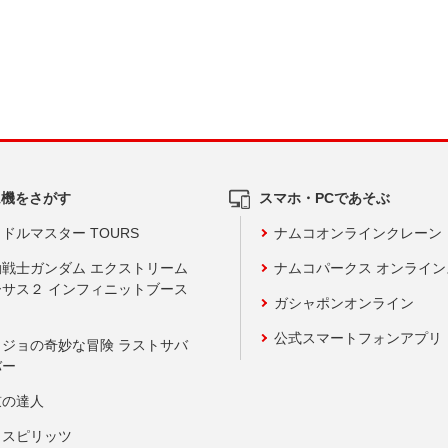
ム機をさがす
スマホ・PCであそぶ
ドルマスター TOURS
ナムコオンラインクレーン
動戦士ガンダム エクストリーム
ナムコパークス オンライ
ーサス２ インフィニットブース
ガシャポンオンライン
公式スマートフォンアプリ
ョジョの奇妙な冒険 ラストサバ
バー
鼓の達人
りスピリッツ