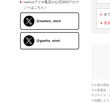
namcoアリオ鳳店の公式SNSアカウ
ントはこちら！
全
@namco_otori
生
@gasha_otori