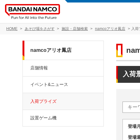
HOME
あそび場をさがす
施設・店舗検索
namcoアリオ鳳店
入荷
na
namcoアリオ鳳店
店舗情報
入荷
イベント&ニュース
入荷プライズ
設置ゲーム機
登場
登場