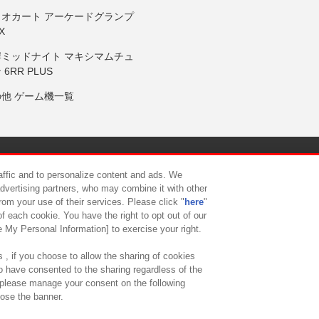
リオカート アーケードグランプ
X
岸ミッドナイト マキシマムチュ
 6RR PLUS
の他 ゲーム機一覧
サイトポリシー
プライバシーポリシー
ウェブアクセシビリティ方
raffic and to personalize content and ads. We
advertising partners, who may combine it with other
rom your use of their services. Please click "
here
"
供について
カスタマーハラスメント対応方針
よくあるご質問・
f each cookie. You have the right to opt out of our
e My Personal Information] to exercise your right.
 , if you choose to allow the sharing of cookies
to have consented to the sharing regardless of the
, please manage your consent on the following
lose the banner.
ndai Namco Amusement Lab Inc.
©Bandai Namco Experience Inc.
©HANAY