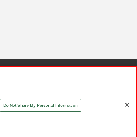
針と検証結果
お取引先さまとともに
お問い合わせ
Do Not Share My Personal Information
ASHIKI Co., Ltd. All Rights Reserved.