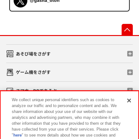
@gasha_otori
先
あそび場をさがす
ゲーム機をさがす
スマホ・PCであそぶ
We collect unique personal identifiers such as cookies to
analyze our traffic and to personalize content and ads. We
イベント・キャンペーン
share information about your use of our website with our
analytics and advertising partners, who may combine it with
other information that you have provided to them or that they
have collected from your use of their services. Please click
"
here
" to see more details about how we use cookies and
関連会社
サステナビリティ
サイトポリシー