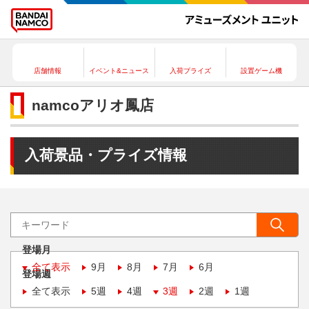
店舗情報
イベント&ニュース
入荷プライズ
設置ゲーム機
namcoアリオ鳳店
入荷景品・プライズ情報
登場月
全て表示
9月
8月
7月
6月
登場週
全て表示
5週
4週
3週
2週
1週