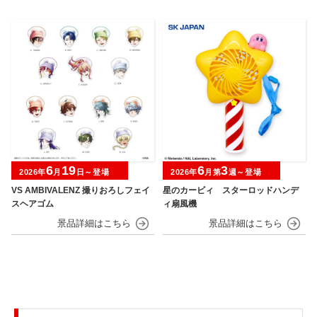
6
19
6
3
2026年
月
日～登場
2026年
月第
週～登場
VS AMBIVALENZ 撮りおろしフェイ
星のカービィ スターロッドハンデ
スヘアゴム
ィ扇風機