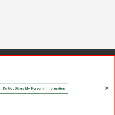
針と検証結果
お取引先さまとともに
お問い合わせ
Do Not Share My Personal Information
ASHIKI Co., Ltd. All Rights Reserved.