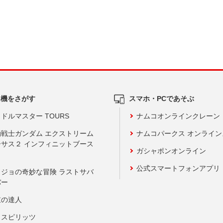
ム機をさがす
スマホ・PCであそぶ
ドルマスター TOURS
ナムコオンラインクレーン
動戦士ガンダム エクストリーム
ナムコパークス オンライ
ーサス２ インフィニットブース
ガシャポンオンライン
公式スマートフォンアプリ
ョジョの奇妙な冒険 ラストサバ
バー
鼓の達人
りスピリッツ