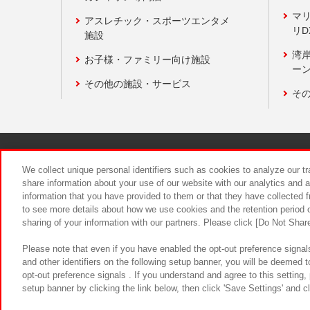
マ
アスレチック・スポーツエンタメ
リD
施設
湾
お子様・ファミリー向け施設
ーン
その他の施設・サービス
そ
関連会社
サステナビリティ
We collect unique personal identifiers such as cookies to analyze our t
share information about your use of our website with our analytics and 
information that you have provided to them or that they have collected f
食品のご提
to see more details about how we use cookies and the retention period o
sharing of your information with our partners. Please click [Do Not Shar
Please note that even if you have enabled the opt-out preference signals
and other identifiers on the following setup banner, you will be deemed 
opt-out preference signals . If you understand and agree to this setting
setup banner by clicking the link below, then click 'Save Settings' and c
©Bandai Namco Amusement Inc.
©Ba