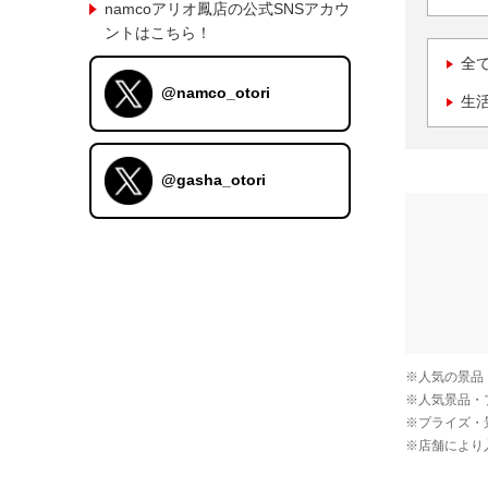
namcoアリオ鳳店の公式SNSアカウ
ントはこちら！
全
@namco_otori
生
@gasha_otori