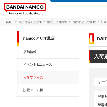
HOME
あそび場をさがす
施設・店舗検索
namcoアリオ鳳店
入荷
na
namcoアリオ鳳店
店舗情報
入荷
イベント&ニュース
入荷プライズ
設置ゲーム機
登場
登場