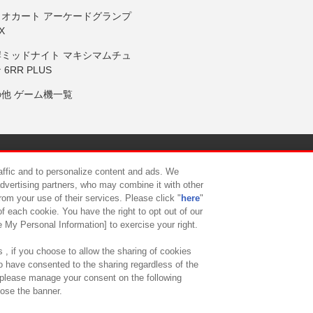
リオカート アーケードグランプ
X
岸ミッドナイト マキシマムチュ
 6RR PLUS
の他 ゲーム機一覧
サイトポリシー
プライバシーポリシー
ウェブアクセシビリティ方
raffic and to personalize content and ads. We
advertising partners, who may combine it with other
rom your use of their services. Please click "
here
"
供について
カスタマーハラスメント対応方針
よくあるご質問・
f each cookie. You have the right to opt out of our
e My Personal Information] to exercise your right.
 , if you choose to allow the sharing of cookies
to have consented to the sharing regardless of the
, please manage your consent on the following
lose the banner.
ndai Namco Amusement Lab Inc.
©Bandai Namco Experience Inc.
©HANAY