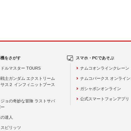
ム機をさがす
スマホ・PCであそぶ
ドルマスター TOURS
ナムコオンラインクレーン
動戦士ガンダム エクストリーム
ナムコパークス オンライ
ーサス２ インフィニットブース
ガシャポンオンライン
公式スマートフォンアプリ
ョジョの奇妙な冒険 ラストサバ
バー
鼓の達人
りスピリッツ