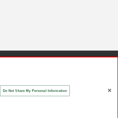
針と検証結果
お取引先さまとともに
お問い合わせ
Do Not Share My Personal Information
ASHIKI Co., Ltd. All Rights Reserved.