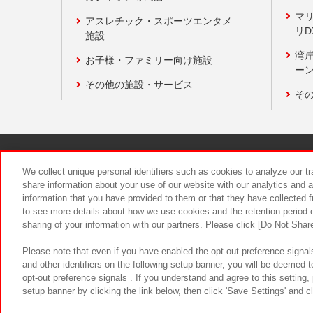
マ
アスレチック・スポーツエンタメ
リD
施設
湾
お子様・ファミリー向け施設
ーン
その他の施設・サービス
そ
関連会社
サステナビリティ
We collect unique personal identifiers such as cookies to analyze our t
share information about your use of our website with our analytics and 
information that you have provided to them or that they have collected f
食品のご提
to see more details about how we use cookies and the retention period o
sharing of your information with our partners. Please click [Do Not Shar
Please note that even if you have enabled the opt-out preference signals
and other identifiers on the following setup banner, you will be deemed 
opt-out preference signals . If you understand and agree to this setting
setup banner by clicking the link below, then click 'Save Settings' and c
©Bandai Namco Amusement Inc.
©Ba