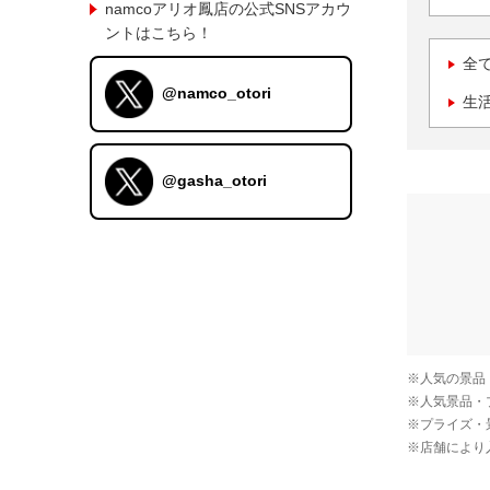
namcoアリオ鳳店の公式SNSアカウ
ントはこちら！
全
@namco_otori
生
@gasha_otori