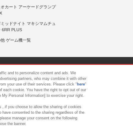
リオカート アーケードグランプ
X
岸ミッドナイト マキシマムチュ
 6RR PLUS
の他 ゲーム機一覧
サイトポリシー
プライバシーポリシー
ウェブアクセシビリティ方
raffic and to personalize content and ads. We
advertising partners, who may combine it with other
rom your use of their services. Please click "
here
"
供について
カスタマーハラスメント対応方針
よくあるご質問・
f each cookie. You have the right to opt out of our
e My Personal Information] to exercise your right.
 , if you choose to allow the sharing of cookies
to have consented to the sharing regardless of the
, please manage your consent on the following
lose the banner.
ndai Namco Amusement Lab Inc.
©Bandai Namco Experience Inc.
©HANAY