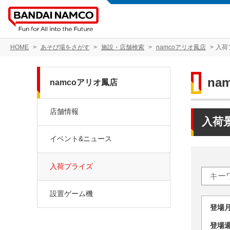
HOME
あそび場をさがす
施設・店舗検索
namcoアリオ鳳店
入荷
na
namcoアリオ鳳店
店舗情報
入荷
イベント&ニュース
入荷プライズ
設置ゲーム機
登場
登場