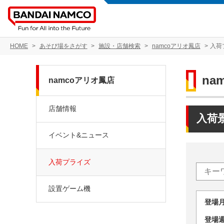
HOME
あそび場をさがす
施設・店舗検索
namcoアリオ鳳店
入荷
na
namcoアリオ鳳店
店舗情報
入荷
イベント&ニュース
入荷プライズ
設置ゲーム機
登場
登場