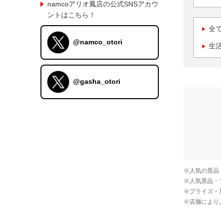
namcoアリオ鳳店の公式SNSアカウ
ントはこちら！
全
@namco_otori
生
@gasha_otori