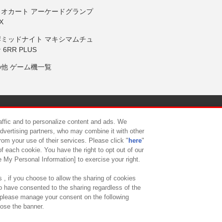
リオカート アーケードグランプ
X
岸ミッドナイト マキシマムチュ
 6RR PLUS
の他 ゲーム機一覧
サイトポリシー
プライバシーポリシー
ウェブアクセシビリティ方
raffic and to personalize content and ads. We
advertising partners, who may combine it with other
rom your use of their services. Please click "
here
"
供について
カスタマーハラスメント対応方針
よくあるご質問・
f each cookie. You have the right to opt out of our
e My Personal Information] to exercise your right.
 , if you choose to allow the sharing of cookies
to have consented to the sharing regardless of the
, please manage your consent on the following
lose the banner.
ndai Namco Amusement Lab Inc.
©Bandai Namco Experience Inc.
©HANAY