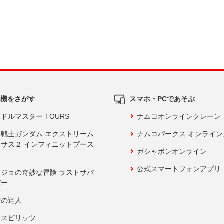
ム機をさがす
スマホ・PCであそぶ
ドルマスター TOURS
ナムコオンラインクレーン
動戦士ガンダム エクストリーム
ナムコパークス オンライ
ーサス２ インフィニットブース
ガシャポンオンライン
公式スマートフォンアプリ
ョジョの奇妙な冒険 ラストサバ
バー
鼓の達人
りスピリッツ