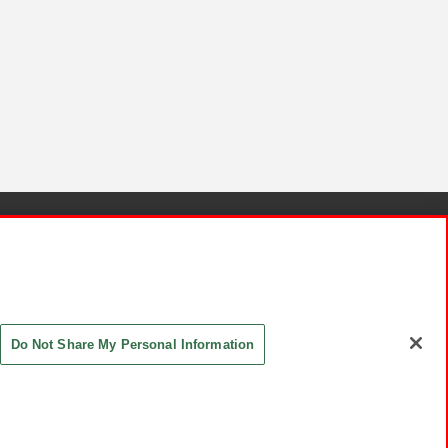
針と検証結果
お取引先さまとともに
お問い合わせ
Do Not Share My Personal Information
ASHIKI Co., Ltd. All Rights Reserved.