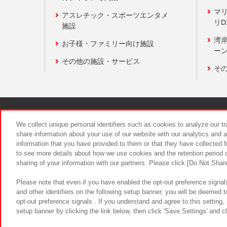
マ
アスレチック・スポーツエンタメ
リD
施設
湾
お子様・ファミリー向け施設
ーン
その他の施設・サービス
そ
関連会社
サステナビリティ
We collect unique personal identifiers such as cookies to analyze our t
share information about your use of our website with our analytics and 
information that you have provided to them or that they have collected f
食品のご提
to see more details about how we use cookies and the retention period o
sharing of your information with our partners. Please click [Do Not Shar
Please note that even if you have enabled the opt-out preference signals
and other identifiers on the following setup banner, you will be deemed 
opt-out preference signals . If you understand and agree to this setting
setup banner by clicking the link below, then click 'Save Settings' and c
©Bandai Namco Amusement Inc.
©Ba