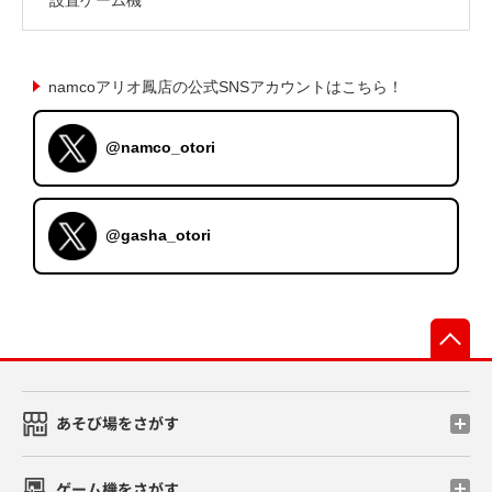
namcoアリオ鳳店の公式SNSアカウントはこちら！
@namco_otori
@gasha_otori
先
あそび場をさがす
ゲーム機をさがす