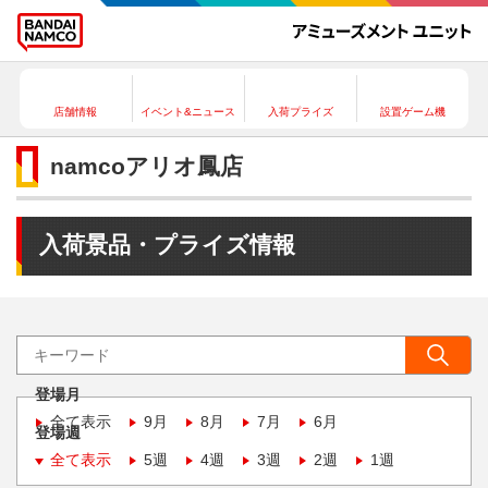
店舗情報
イベント&ニュース
入荷プライズ
設置ゲーム機
namcoアリオ鳳店
入荷景品・プライズ情報
登場月
全て表示
9月
8月
7月
6月
登場週
全て表示
5週
4週
3週
2週
1週