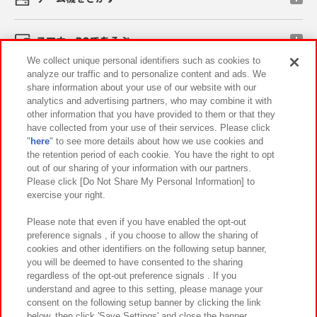
スマホ・PCであそぶ
We collect unique personal identifiers such as cookies to
analyze our traffic and to personalize content and ads. We
イベント・キャンペーン
share information about your use of our website with our
analytics and advertising partners, who may combine it with
other information that you have provided to them or that they
have collected from your use of their services. Please click
"
here
" to see more details about how we use cookies and
関連会社
サステナビリティ
サイトポリシー
the retention period of each cookie. You have the right to opt
out of our sharing of your information with our partners.
プライバシーポリシー
ウェブアクセシビリティ方針と検証結果
Please click [Do Not Share My Personal Information] to
exercise your right.
お取引先さまとともに
食品のご提供について
カスタマーハラスメント対応方針
よくあるご質問・お問い合わせ
Please note that even if you have enabled the opt-out
preference signals , if you choose to allow the sharing of
cookies and other identifiers on the following setup banner,
you will be deemed to have consented to the sharing
regardless of the opt-out preference signals . If you
understand and agree to this setting, please manage your
consent on the following setup banner by clicking the link
below, then click 'Save Settings' and close the banner.