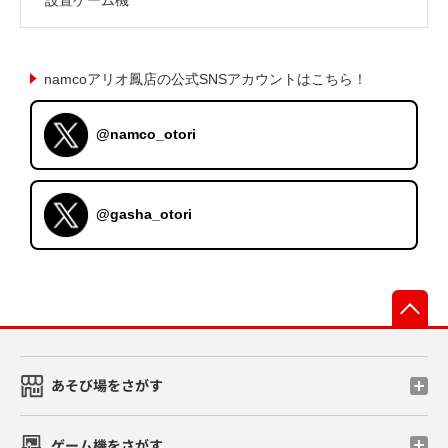
namcoアリオ鳳店の公式SNSアカウントはこちら！
@namco_otori
@gasha_otori
先
あそび場をさがす
ゲーム機をさがす