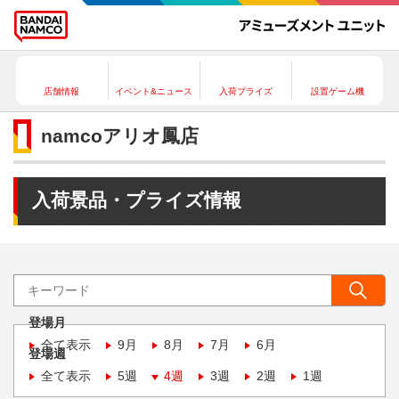
店舗情報
イベント&ニュース
入荷プライズ
設置ゲーム機
namcoアリオ鳳店
入荷景品・プライズ情報
登場月
全て表示
9月
8月
7月
6月
登場週
全て表示
5週
4週
3週
2週
1週