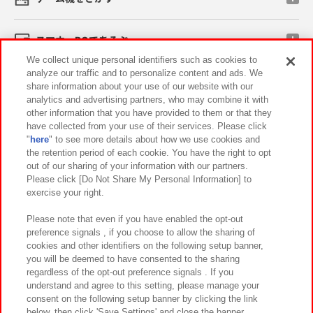
スマホ・PCであそぶ
We collect unique personal identifiers such as cookies to
analyze our traffic and to personalize content and ads. We
イベント・キャンペーン
share information about your use of our website with our
analytics and advertising partners, who may combine it with
other information that you have provided to them or that they
have collected from your use of their services. Please click
"
here
" to see more details about how we use cookies and
関連会社
サステナビリティ
サイトポリシー
the retention period of each cookie. You have the right to opt
out of our sharing of your information with our partners.
プライバシーポリシー
ウェブアクセシビリティ方針と検証結果
Please click [Do Not Share My Personal Information] to
exercise your right.
お取引先さまとともに
食品のご提供について
カスタマーハラスメント対応方針
よくあるご質問・お問い合わせ
Please note that even if you have enabled the opt-out
preference signals , if you choose to allow the sharing of
cookies and other identifiers on the following setup banner,
you will be deemed to have consented to the sharing
regardless of the opt-out preference signals . If you
understand and agree to this setting, please manage your
consent on the following setup banner by clicking the link
below, then click 'Save Settings' and close the banner.