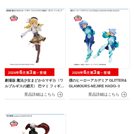
6
3
6
3
2026年
月第
週～登場
2026年
月第
週～登場
劇場版 魔法少女まどか☆マギカ〈ワ
僕のヒーローアカデミア GLITTER&
ルプルギスの廻天〉 巴マミ フィギュ
GLAMOURS-NEJIRE HADO-Ⅱ
ア