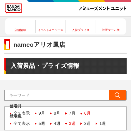
店舗情報
イベント&ニュース
入荷プライズ
設置ゲーム機
namcoアリオ鳳店
入荷景品・プライズ情報
登場月
全て表示
9月
8月
7月
6月
登場週
全て表示
5週
4週
3週
2週
1週