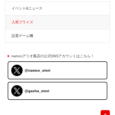
イベント&ニュース
入荷プライズ
設置ゲーム機
namcoアリオ鳳店の公式SNSアカウントはこちら！
@namco_otori
@gasha_otori
先