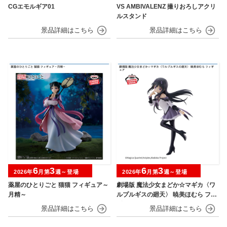
CGエモルギア01
VS AMBIVALENZ 撮りおろしアクリ
ルスタンド
6
3
6
3
2026年
月第
週～登場
2026年
月第
週～登場
薬屋のひとりごと 猫猫 フィギュア～
劇場版 魔法少女まどか☆マギカ〈ワ
月精～
ルプルギスの廻天〉 暁美ほむら フィ
ギュア