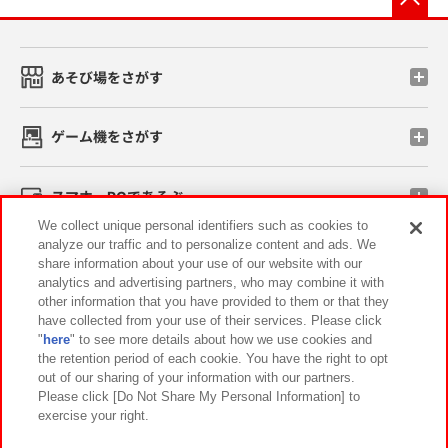
あそび場をさがす
ゲーム機をさがす
スマホ・PCであそぶ
We collect unique personal identifiers such as cookies to
analyze our traffic and to personalize content and ads. We
イベント・キャンペーン
share information about your use of our website with our
analytics and advertising partners, who may combine it with
other information that you have provided to them or that they
have collected from your use of their services. Please click
"
here
" to see more details about how we use cookies and
関連会社
サステナビリティ
サイトポリシー
the retention period of each cookie. You have the right to opt
out of our sharing of your information with our partners.
プライバシーポリシー
ウェブアクセシビリティ方針と検証結果
Please click [Do Not Share My Personal Information] to
exercise your right.
お取引先さまとともに
食品のご提供について