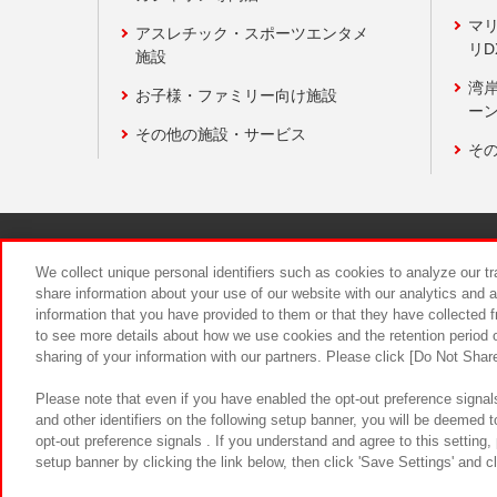
マ
アスレチック・スポーツエンタメ
リD
施設
湾
お子様・ファミリー向け施設
ーン
その他の施設・サービス
そ
関連会社
サステナビリティ
We collect unique personal identifiers such as cookies to analyze our t
share information about your use of our website with our analytics and 
information that you have provided to them or that they have collected f
食品のご提
to see more details about how we use cookies and the retention period o
sharing of your information with our partners. Please click [Do Not Shar
Please note that even if you have enabled the opt-out preference signals
and other identifiers on the following setup banner, you will be deemed 
opt-out preference signals . If you understand and agree to this setting
setup banner by clicking the link below, then click 'Save Settings' and c
©Bandai Namco Amusement Inc.
©Ba