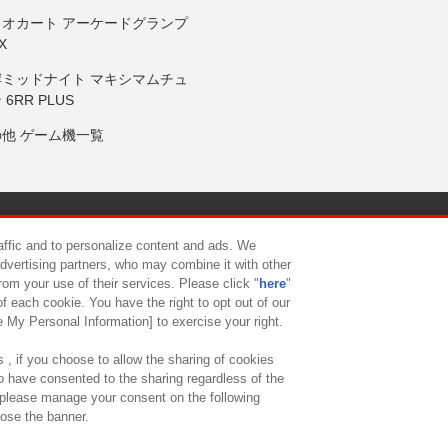
リオカート アーケードグランプ
X
岸ミッドナイト マキシマムチュ
 6RR PLUS
の他 ゲーム機一覧
サイトポリシー
プライバシーポリシー
ウェブアクセシビリティ方
raffic and to personalize content and ads. We
advertising partners, who may combine it with other
rom your use of their services. Please click "
here
"
供について
カスタマーハラスメント対応方針
よくあるご質問・
f each cookie. You have the right to opt out of our
e My Personal Information] to exercise your right.
 , if you choose to allow the sharing of cookies
to have consented to the sharing regardless of the
, please manage your consent on the following
lose the banner.
ndai Namco Amusement Lab Inc.
©Bandai Namco Experience Inc.
©HANAY