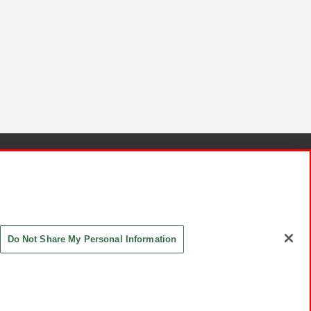
針と検証結果
お取引先さまとともに
お問い合わせ
Do Not Share My Personal Information
ASHIKI Co., Ltd. All Rights Reserved.