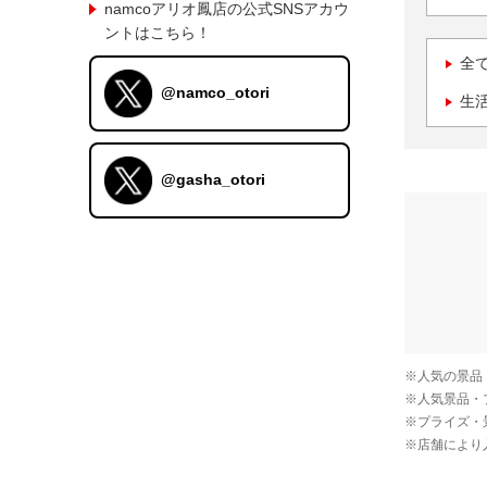
namcoアリオ鳳店の公式SNSアカウ
ントはこちら！
全
@namco_otori
生
@gasha_otori