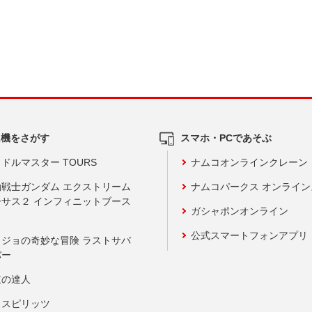
ム機をさがす
スマホ・PCであそぶ
ドルマスター TOURS
ナムコオンラインクレーン
動戦士ガンダム エクストリーム
ナムコパークス オンライ
ーサス２ インフィニットブース
ガシャポンオンライン
公式スマートフォンアプリ
ョジョの奇妙な冒険 ラストサバ
バー
鼓の達人
りスピリッツ