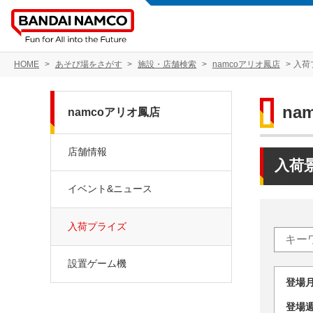
HOME
あそび場をさがす
施設・店舗検索
namcoアリオ鳳店
入荷
na
namcoアリオ鳳店
店舗情報
入荷
イベント&ニュース
入荷プライズ
設置ゲーム機
登場
登場