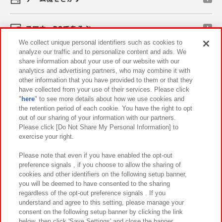
スマホ・PCであそぶ
We collect unique personal identifiers such as cookies to
analyze our traffic and to personalize content and ads. We
イベント・キャンペーン
share information about your use of our website with our
analytics and advertising partners, who may combine it with
other information that you have provided to them or that they
have collected from your use of their services. Please click
"
here
" to see more details about how we use cookies and
関連会社
サステナビリティ
サイトポリシー
the retention period of each cookie. You have the right to opt
out of our sharing of your information with our partners.
プライバシーポリシー
ウェブアクセシビリティ方針と検証結果
Please click [Do Not Share My Personal Information] to
exercise your right.
お取引先さまとともに
食品のご提供について
カスタマーハラスメント対応方針
よくあるご質問・お問い合わせ
Please note that even if you have enabled the opt-out
preference signals , if you choose to allow the sharing of
cookies and other identifiers on the following setup banner,
you will be deemed to have consented to the sharing
regardless of the opt-out preference signals . If you
understand and agree to this setting, please manage your
consent on the following setup banner by clicking the link
below, then click 'Save Settings' and close the banner.