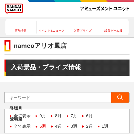
店舗情報
イベント&ニュース
入荷プライズ
設置ゲーム機
namcoアリオ鳳店
入荷景品・プライズ情報
登場月
全て表示
9月
8月
7月
6月
登場週
全て表示
5週
4週
3週
2週
1週