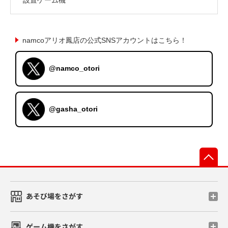
namcoアリオ鳳店の公式SNSアカウントはこちら！
@namco_otori
@gasha_otori
先
あそび場をさがす
ゲーム機をさがす