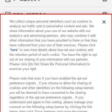
スマホ・PCであそぶ
We collect unique personal identifiers such as cookies to
analyze our traffic and to personalize content and ads. We
イベント・キャンペーン
share information about your use of our website with our
analytics and advertising partners, who may combine it with
other information that you have provided to them or that they
have collected from your use of their services. Please click
"
here
" to see more details about how we use cookies and
関連会社
サステナビリティ
サイトポリシー
the retention period of each cookie. You have the right to opt
out of our sharing of your information with our partners.
プライバシーポリシー
ウェブアクセシビリティ方針と検証結果
Please click [Do Not Share My Personal Information] to
exercise your right.
お取引先さまとともに
食品のご提供について
カスタマーハラスメント対応方針
よくあるご質問・お問い合わせ
Please note that even if you have enabled the opt-out
preference signals , if you choose to allow the sharing of
cookies and other identifiers on the following setup banner,
you will be deemed to have consented to the sharing
regardless of the opt-out preference signals . If you
understand and agree to this setting, please manage your
consent on the following setup banner by clicking the link
below, then click 'Save Settings' and close the banner.