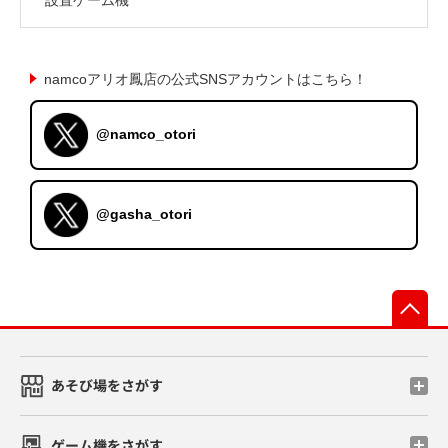
namcoアリオ鳳店の公式SNSアカウントはこちら！
@namco_otori
@gasha_otori
先
あそび場をさがす
ゲーム機をさがす