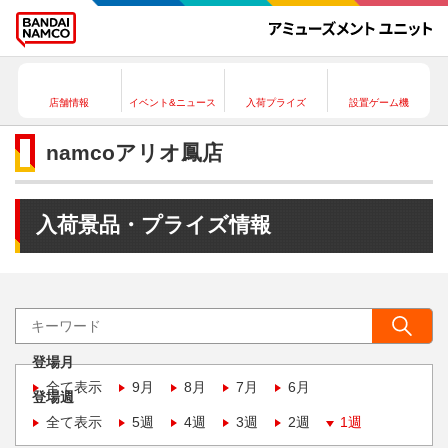
店舗情報
イベント&ニュース
入荷プライズ
設置ゲーム機
namcoアリオ鳳店
入荷景品・プライズ情報
登場月
全て表示
9月
8月
7月
6月
登場週
全て表示
5週
4週
3週
2週
1週