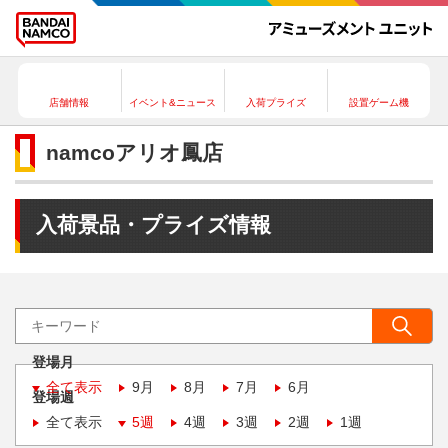
店舗情報
イベント&ニュース
入荷プライズ
設置ゲーム機
namcoアリオ鳳店
入荷景品・プライズ情報
登場月
全て表示
9月
8月
7月
6月
登場週
全て表示
5週
4週
3週
2週
1週