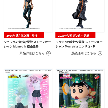
8
5
8
5
2026年
月第
週～登場
2026年
月第
週～登場
ジョジョの奇妙な冒険 ストーンオー
ジョジョの奇妙な冒険 ストーンオー
シャン Mometria 空条徐倫
シャン Mometria エンリコ・P