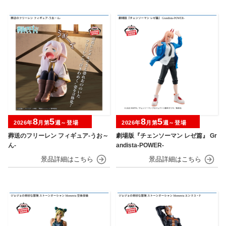
8
5
8
5
2026年
月第
週～登場
2026年
月第
週～登場
葬送のフリーレン フィギュア-うお～
劇場版『チェンソーマン レゼ篇』 Gr
ん-
andista-POWER-