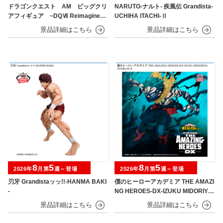
ドラゴンクエスト AM ビッグクリ
NARUTO-ナルト- 疾風伝 Grandista-
アフィギュア ~DQⅦ Reimagined
UCHIHA ITACHI-Ⅱ
発売記念編~
8
5
8
5
2026年
月第
週～登場
2026年
月第
週～登場
刃牙 Grandistaッッ!!-HANMA BAKI
僕のヒーローアカデミア THE AMAZI
-
NG HEROES-DX-IZUKU MIDORIYA
OVERLAY Ⅱ