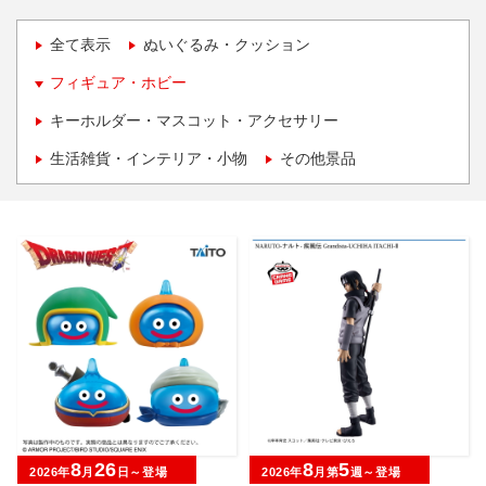
全て表示
ぬいぐるみ・クッション
フィギュア・ホビー
キーホルダー・マスコット・アクセサリー
生活雑貨・インテリア・小物
その他景品
8
26
8
5
2026年
月
日～登場
2026年
月第
週～登場