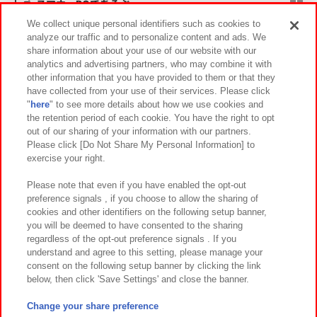
スマホ・PCであそぶ
We collect unique personal identifiers such as cookies to
analyze our traffic and to personalize content and ads. We
イベント・キャンペーン
share information about your use of our website with our
analytics and advertising partners, who may combine it with
other information that you have provided to them or that they
have collected from your use of their services. Please click
"
here
" to see more details about how we use cookies and
関連会社
サステナビリティ
サイトポリシー
the retention period of each cookie. You have the right to opt
out of our sharing of your information with our partners.
プライバシーポリシー
ウェブアクセシビリティ方針と検証結果
Please click [Do Not Share My Personal Information] to
exercise your right.
お取引先さまとともに
食品のご提供について
カスタマーハラスメント対応方針
よくあるご質問・お問い合わせ
Please note that even if you have enabled the opt-out
preference signals , if you choose to allow the sharing of
cookies and other identifiers on the following setup banner,
you will be deemed to have consented to the sharing
regardless of the opt-out preference signals . If you
understand and agree to this setting, please manage your
consent on the following setup banner by clicking the link
below, then click 'Save Settings' and close the banner.
©Bandai Namco Amusement Inc.
©Bandai Namco Amusement Lab Inc.
Change your share preference