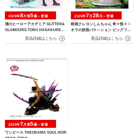
8
5
7
28
2026年
月第
週～登場
2026年
月
日～登場
僕のヒーローアカデミア GLITTER&
映画クレヨンしんちゃん 奇々怪々！
GLAMOURS-TORU HAGAKURE＆
オラの妖怪バケ～ション ビッグフィ
MINA ASHIDO-
ギュア～野原しんのすけ～
7
5
2026年
月第
週～登場
ワンピース THEORAMA SOUL-ROR