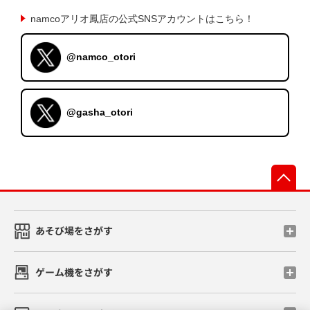
namcoアリオ鳳店の公式SNSアカウントはこちら！
@namco_otori
@gasha_otori
先
あそび場をさがす
ゲーム機をさがす