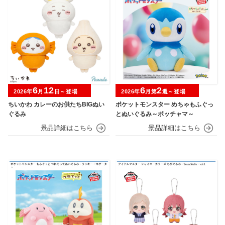
6
12
6
2
2026年
月
日～登場
2026年
月第
週～登場
ちいかわ カレーのお供たちBIGぬい
ポケットモンスター めちゃもふぐっ
ぐるみ
とぬいぐるみ～ポッチャマ～