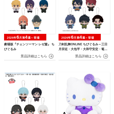
6
4
6
4
2026年
月第
週～登場
2026年
月第
週～登場
劇場版『チェンソーマン レゼ篇』 ち
刀剣乱舞ONLINE ちびぐるみ～三日
びぐるみ
月宗近・大包平・大和守安定・篭手
切江・豊前江～