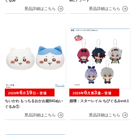
ぐるみ
MCアソート
6
19
6
3
2026年
月
日～登場
2026年
月第
週～登場
ちいかわ もっちるおかお超BIGぬい
崩壊：スターレイル ちびぐるみvol.1
ぐるみ①