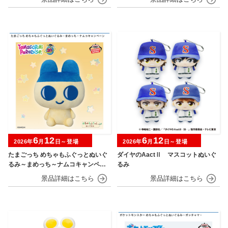
6
12
6
12
2026年
月
日～登場
2026年
月
日～登場
たまごっち めちゃもふぐっとぬいぐ
ダイヤのAactⅡ マスコットぬいぐ
るみ～まめっち～ナムコキャンペー
るみ
ン