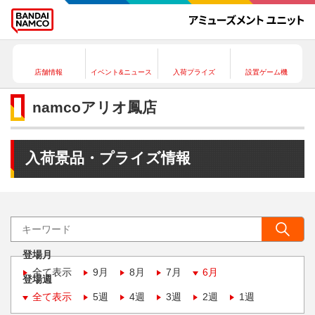
店舗情報
イベント&ニュース
入荷プライズ
設置ゲーム機
namcoアリオ鳳店
入荷景品・プライズ情報
登場月
全て表示
9月
8月
7月
6月
登場週
全て表示
5週
4週
3週
2週
1週