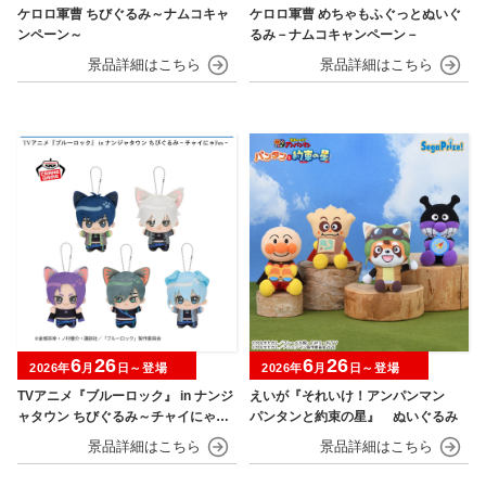
ケロロ軍曹 ちびぐるみ～ナムコキャ
ケロロ軍曹 めちゃもふぐっとぬいぐ
ンペーン～
るみ－ナムコキャンペーン－
6
26
6
26
2026年
月
日～登場
2026年
月
日～登場
TVアニメ『ブルーロック』 in ナンジ
えいが『それいけ！アンパンマン
ャタウン ちびぐるみ～チャイにゃFe
パンタンと約束の星』 ぬいぐるみ
s～