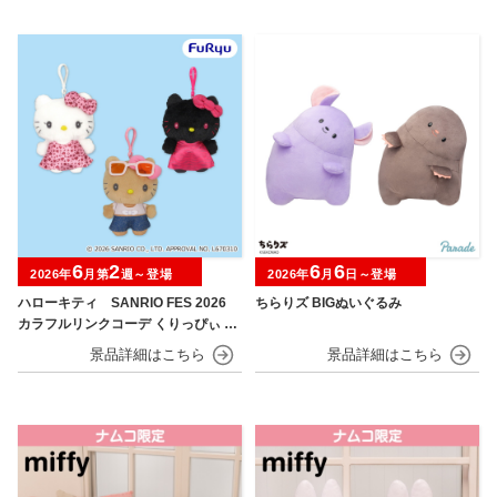
6
2
6
6
2026年
月第
週～登場
2026年
月
日～登場
ハローキティ SANRIO FES 2026
ちらりズ BIGぬいぐるみ
カラフルリンクコーデ くりっぴぃ ぬ
いぐるみ