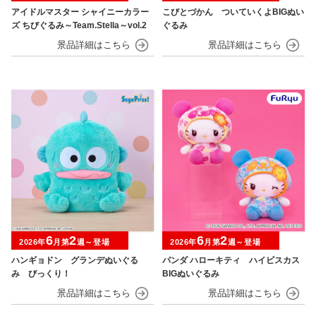
アイドルマスター シャイニーカラー
こびとづかん ついていくよBIGぬい
ズ ちびぐるみ～Team.Stella～vol.2
ぐるみ
6
2
6
2
2026年
月第
週～登場
2026年
月第
週～登場
ハンギョドン グランデぬいぐる
パンダ ハローキティ ハイビスカス
み びっくり！
BIGぬいぐるみ