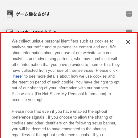
ゲーム機をさがす
スマホ・PCであそぶ
We collect unique personal identifiers such as cookies to
analyze our traffic and to personalize content and ads. We
イベント・キャンペーン
share information about your use of our website with our
analytics and advertising partners, who may combine it with
other information that you have provided to them or that they
have collected from your use of their services. Please click
"
here
" to see more details about how we use cookies and
関連会社
サステナビリティ
サイトポリシー
the retention period of each cookie. You have the right to opt
out of our sharing of your information with our partners.
プライバシーポリシー
ウェブアクセシビリティ方針と検証結果
Please click [Do Not Share My Personal Information] to
exercise your right.
お取引先さまとともに
食品のご提供について
カスタマーハラスメント対応方針
よくあるご質問・お問い合わせ
Please note that even if you have enabled the opt-out
preference signals , if you choose to allow the sharing of
cookies and other identifiers on the following setup banner,
you will be deemed to have consented to the sharing
regardless of the opt-out preference signals . If you