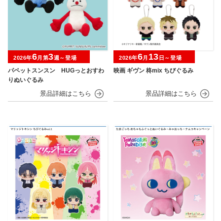
6
3
6
13
2026年
月第
週～登場
2026年
月
日～登場
パペットスンスン HUGっとおすわ
映画 ギヴン 柊mix ちびぐるみ
りぬいぐるみ