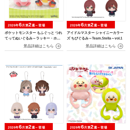
6
2
6
2
2026年
月第
週～登場
2026年
月第
週～登場
ポケットモンスター もふぐっと つれ
アイドルマスター シャイニーカラー
てってぬいぐるみ～ラッキー・ホゲ
ズ ちびぐるみ～Team.Stella～vol.1
ータ～
6
2
6
2
2026年
月第
週～登場
2026年
月第
週～登場