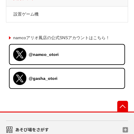
設置ゲーム機
namcoアリオ鳳店の公式SNSアカウントはこちら！
@namco_otori
@gasha_otori
先
あそび場をさがす