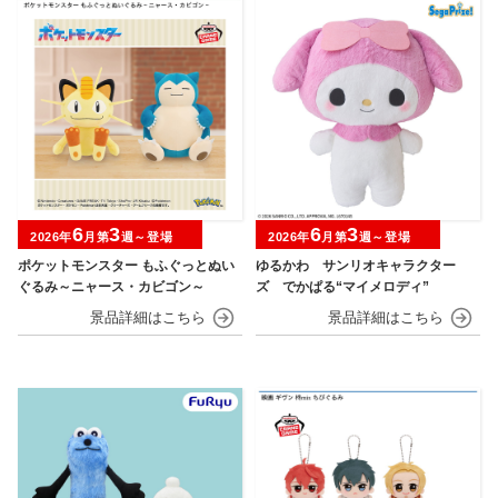
6
3
6
3
2026年
月第
週～登場
2026年
月第
週～登場
ポケットモンスター もふぐっとぬい
ゆるかわ サンリオキャラクター
ぐるみ～ニャース・カビゴン～
ズ でかぱる“マイメロディ”