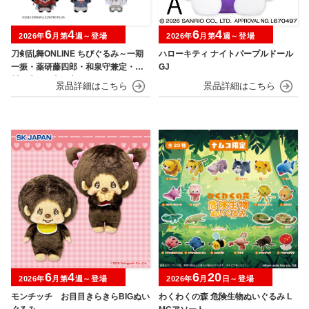
6
4
6
4
2026年
月第
週～登場
2026年
月第
週～登場
刀剣乱舞ONLINE ちびぐるみ～一期
ハローキティ ナイトパープルドール
一振・薬研藤四郎・和泉守兼定・堀
GJ
川国広・鶴丸国永～
6
4
6
20
2026年
月第
週～登場
2026年
月
日～登場
モンチッチ お目目きらきらBIGぬい
わくわくの森 危険生物ぬいぐるみ L