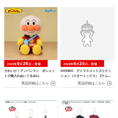
6
26
6
24
2026年
月
日～登場
2026年
月
日～登場
それいけ！アンパンマン ポシェッ
HARIBO グミマスコット入りクッ
ト小物入れぬいぐるみLL
ション（スターミックス）【ナムコ
限定】