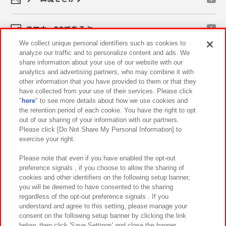
スマホ・PCであそぶ
We collect unique personal identifiers such as cookies to
analyze our traffic and to personalize content and ads. We
イベント・キャンペーン
share information about your use of our website with our
analytics and advertising partners, who may combine it with
other information that you have provided to them or that they
have collected from your use of their services. Please click
"
here
" to see more details about how we use cookies and
関連会社
サステナビリティ
サイトポリシー
the retention period of each cookie. You have the right to opt
out of our sharing of your information with our partners.
プライバシーポリシー
ウェブアクセシビリティ方針と検証結果
Please click [Do Not Share My Personal Information] to
exercise your right.
お取引先さまとともに
食品のご提供について
カスタマーハラスメント対応方針
よくあるご質問・お問い合わせ
Please note that even if you have enabled the opt-out
preference signals , if you choose to allow the sharing of
cookies and other identifiers on the following setup banner,
you will be deemed to have consented to the sharing
regardless of the opt-out preference signals . If you
understand and agree to this setting, please manage your
consent on the following setup banner by clicking the link
below, then click 'Save Settings' and close the banner.