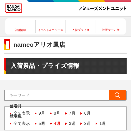
店舗情報
イベント&ニュース
入荷プライズ
設置ゲーム機
namcoアリオ鳳店
入荷景品・プライズ情報
登場月
全て表示
9月
8月
7月
6月
登場週
全て表示
5週
4週
3週
2週
1週