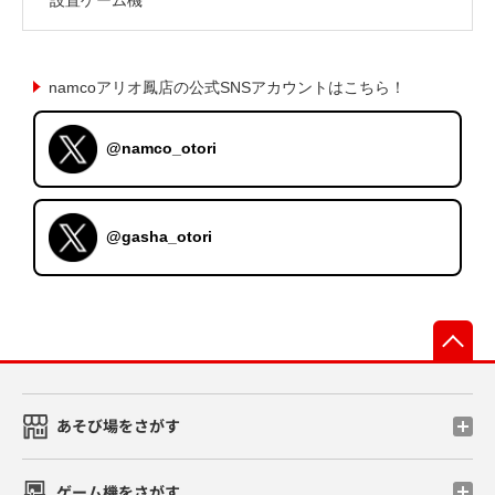
namcoアリオ鳳店の公式SNSアカウントはこちら！
@namco_otori
@gasha_otori
先
あそび場をさがす
ゲーム機をさがす