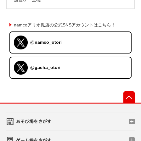
namcoアリオ鳳店の公式SNSアカウントはこちら！
@namco_otori
@gasha_otori
先
あそび場をさがす
ゲーム機をさがす