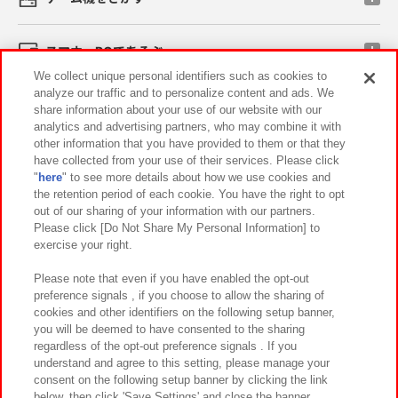
スマホ・PCであそぶ
We collect unique personal identifiers such as cookies to
analyze our traffic and to personalize content and ads. We
イベント・キャンペーン
share information about your use of our website with our
analytics and advertising partners, who may combine it with
other information that you have provided to them or that they
have collected from your use of their services. Please click
"
here
" to see more details about how we use cookies and
関連会社
サステナビリティ
サイトポリシー
the retention period of each cookie. You have the right to opt
out of our sharing of your information with our partners.
プライバシーポリシー
ウェブアクセシビリティ方針と検証結果
Please click [Do Not Share My Personal Information] to
exercise your right.
お取引先さまとともに
食品のご提供について
カスタマーハラスメント対応方針
よくあるご質問・お問い合わせ
Please note that even if you have enabled the opt-out
preference signals , if you choose to allow the sharing of
cookies and other identifiers on the following setup banner,
you will be deemed to have consented to the sharing
regardless of the opt-out preference signals . If you
understand and agree to this setting, please manage your
consent on the following setup banner by clicking the link
below, then click 'Save Settings' and close the banner.