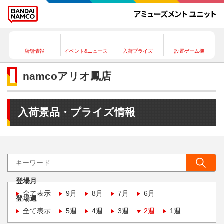
店舗情報
イベント&ニュース
入荷プライズ
設置ゲーム機
namcoアリオ鳳店
入荷景品・プライズ情報
登場月
全て表示
9月
8月
7月
6月
登場週
全て表示
5週
4週
3週
2週
1週