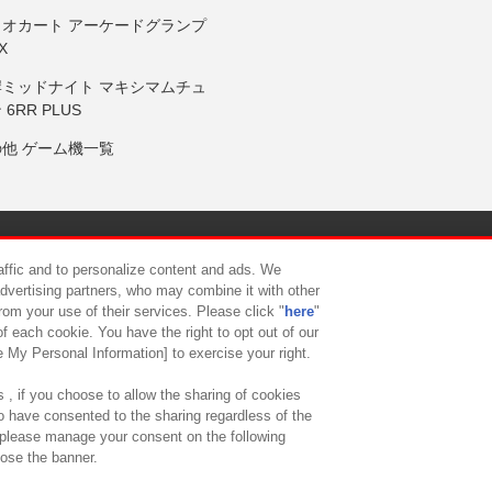
リオカート アーケードグランプ
X
岸ミッドナイト マキシマムチュ
 6RR PLUS
の他 ゲーム機一覧
サイトポリシー
プライバシーポリシー
ウェブアクセシビリティ方
raffic and to personalize content and ads. We
advertising partners, who may combine it with other
rom your use of their services. Please click "
here
"
供について
カスタマーハラスメント対応方針
よくあるご質問・
f each cookie. You have the right to opt out of our
e My Personal Information] to exercise your right.
 , if you choose to allow the sharing of cookies
to have consented to the sharing regardless of the
, please manage your consent on the following
lose the banner.
ndai Namco Amusement Lab Inc.
©Bandai Namco Experience Inc.
©HANAY