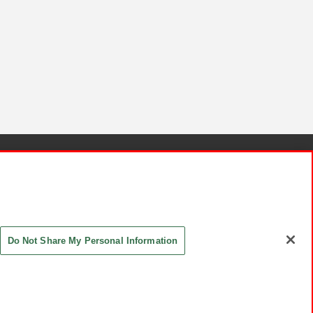
針と検証結果
お取引先さまとともに
お問い合わせ
Do Not Share My Personal Information
ASHIKI Co., Ltd. All Rights Reserved.