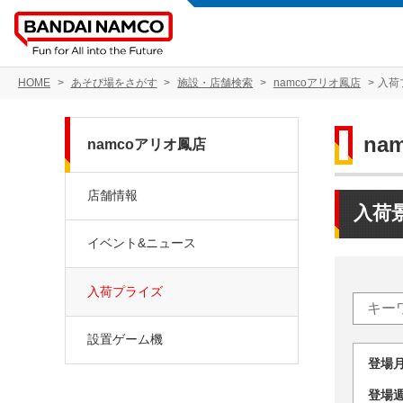
HOME
あそび場をさがす
施設・店舗検索
namcoアリオ鳳店
入荷
na
namcoアリオ鳳店
店舗情報
入荷
イベント&ニュース
入荷プライズ
設置ゲーム機
登場
登場