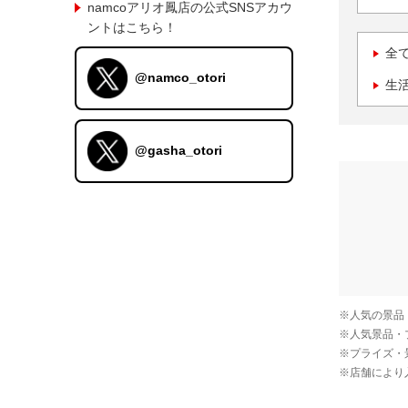
namcoアリオ鳳店の公式SNSアカウ
ントはこちら！
全
@namco_otori
生
@gasha_otori