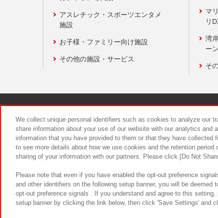
マ
アスレチック・スポーツエンタメ
リD
施設
湾
お子様・ファミリー向け施設
ーン
その他の施設・サービス
そ
関連会社
サステナビリティ
We collect unique personal identifiers such as cookies to analyze our t
share information about your use of our website with our analytics and 
information that you have provided to them or that they have collected f
食品のご提
to see more details about how we use cookies and the retention period o
sharing of your information with our partners. Please click [Do Not Shar
Please note that even if you have enabled the opt-out preference signals
and other identifiers on the following setup banner, you will be deemed 
opt-out preference signals . If you understand and agree to this setting
setup banner by clicking the link below, then click 'Save Settings' and c
©Bandai Namco Amusement Inc.
©Ba