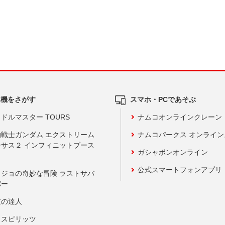
ム機をさがす
スマホ・PCであそぶ
ドルマスター TOURS
ナムコオンラインクレーン
動戦士ガンダム エクストリーム
ナムコパークス オンライ
ーサス２ インフィニットブース
ガシャポンオンライン
公式スマートフォンアプリ
ョジョの奇妙な冒険 ラストサバ
バー
鼓の達人
りスピリッツ