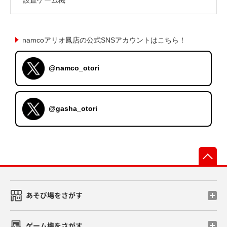
namcoアリオ鳳店の公式SNSアカウントはこちら！
@namco_otori
@gasha_otori
先
あそび場をさがす
ゲーム機をさがす