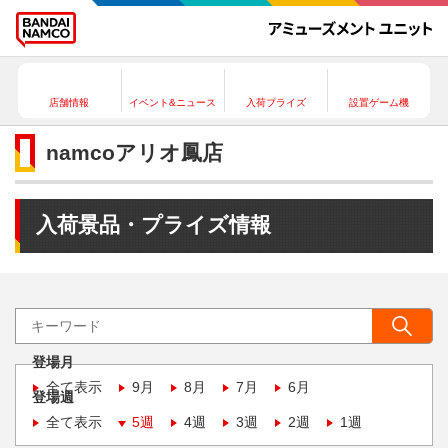
店舗情報
イベント&ニュース
入荷プライズ
設置ゲーム機
namcoアリオ鳳店
入荷景品・プライズ情報
登場月
全て表示
9月
8月
7月
6月
登場週
全て表示
5週
4週
3週
2週
1週