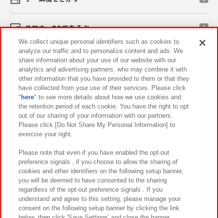
スマホ・PCであそぶ
We collect unique personal identifiers such as cookies to
analyze our traffic and to personalize content and ads. We
イベント・キャンペーン
share information about your use of our website with our
analytics and advertising partners, who may combine it with
other information that you have provided to them or that they
have collected from your use of their services. Please click
"
here
" to see more details about how we use cookies and
関連会社
サステナビリティ
サイトポリシー
the retention period of each cookie. You have the right to opt
out of our sharing of your information with our partners.
プライバシーポリシー
ウェブアクセシビリティ方針と検証結果
Please click [Do Not Share My Personal Information] to
exercise your right.
お取引先さまとともに
食品のご提供について
カスタマーハラスメント対応方針
よくあるご質問・お問い合わせ
Please note that even if you have enabled the opt-out
preference signals , if you choose to allow the sharing of
cookies and other identifiers on the following setup banner,
you will be deemed to have consented to the sharing
regardless of the opt-out preference signals . If you
understand and agree to this setting, please manage your
consent on the following setup banner by clicking the link
below, then click 'Save Settings' and close the banner.