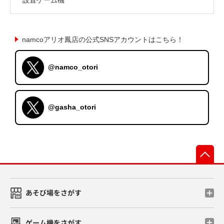
namcoアリオ鳳店の公式SNSアカウントはこちら！
@namco_otori
@gasha_otori
先
あそび場をさがす
ゲーム機をさがす