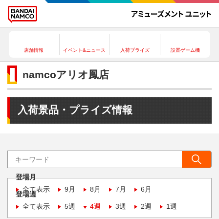
店舗情報
イベント&ニュース
入荷プライズ
設置ゲーム機
namcoアリオ鳳店
入荷景品・プライズ情報
登場月
全て表示
9月
8月
7月
6月
登場週
全て表示
5週
4週
3週
2週
1週