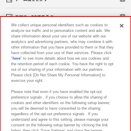
スマホ・PCであそぶ
We collect unique personal identifiers such as cookies to
analyze our traffic and to personalize content and ads. We
イベント・キャンペーン
share information about your use of our website with our
analytics and advertising partners, who may combine it with
other information that you have provided to them or that they
have collected from your use of their services. Please click
"
here
" to see more details about how we use cookies and
関連会社
サステナビリティ
サイトポリシー
the retention period of each cookie. You have the right to opt
out of our sharing of your information with our partners.
プライバシーポリシー
ウェブアクセシビリティ方針と検証結果
Please click [Do Not Share My Personal Information] to
exercise your right.
お取引先さまとともに
食品のご提供について
カスタマーハラスメント対応方針
よくあるご質問・お問い合わせ
Please note that even if you have enabled the opt-out
preference signals , if you choose to allow the sharing of
cookies and other identifiers on the following setup banner,
you will be deemed to have consented to the sharing
regardless of the opt-out preference signals . If you
understand and agree to this setting, please manage your
consent on the following setup banner by clicking the link
below, then click 'Save Settings' and close the banner.