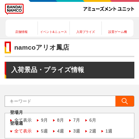
店舗情報
イベント&ニュース
入荷プライズ
設置ゲーム機
namcoアリオ鳳店
入荷景品・プライズ情報
登場月
全て表示
9月
8月
7月
6月
登場週
全て表示
5週
4週
3週
2週
1週