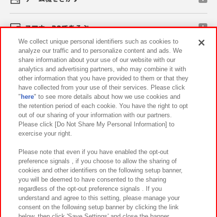
スマホ・PCであそぶ
We collect unique personal identifiers such as cookies to
analyze our traffic and to personalize content and ads. We
イベント・キャンペーン
share information about your use of our website with our
analytics and advertising partners, who may combine it with
other information that you have provided to them or that they
have collected from your use of their services. Please click
"
here
" to see more details about how we use cookies and
関連会社
サステナビリティ
サイトポリシー
the retention period of each cookie. You have the right to opt
out of our sharing of your information with our partners.
プライバシーポリシー
ウェブアクセシビリティ方針と検証結果
Please click [Do Not Share My Personal Information] to
exercise your right.
お取引先さまとともに
食品のご提供について
カスタマーハラスメント対応方針
よくあるご質問・お問い合わせ
Please note that even if you have enabled the opt-out
preference signals , if you choose to allow the sharing of
cookies and other identifiers on the following setup banner,
you will be deemed to have consented to the sharing
regardless of the opt-out preference signals . If you
understand and agree to this setting, please manage your
consent on the following setup banner by clicking the link
below, then click 'Save Settings' and close the banner.