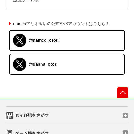
namcoアリオ鳳店の公式SNSアカウントはこちら！
@namco_otori
@gasha_otori
先
あそび場をさがす
ゲーム機をさがす