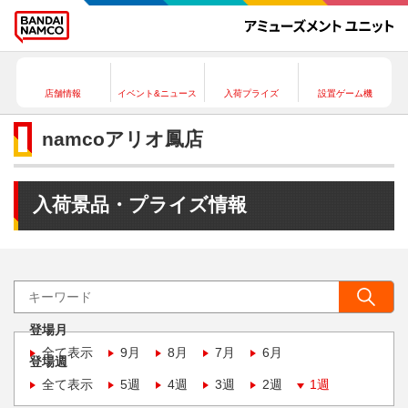
店舗情報
イベント&ニュース
入荷プライズ
設置ゲーム機
namcoアリオ鳳店
入荷景品・プライズ情報
登場月
全て表示
9月
8月
7月
6月
登場週
全て表示
5週
4週
3週
2週
1週