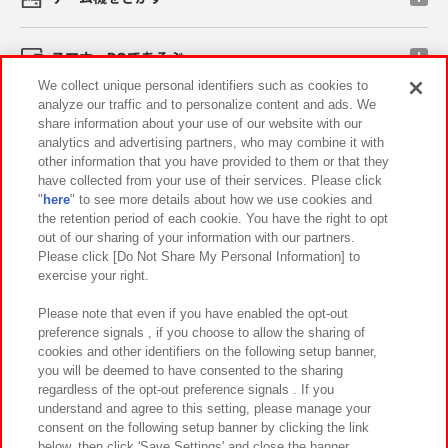
スマホ・PCであそぶ
We collect unique personal identifiers such as cookies to
analyze our traffic and to personalize content and ads. We
イベント・キャンペーン
share information about your use of our website with our
analytics and advertising partners, who may combine it with
other information that you have provided to them or that they
have collected from your use of their services. Please click
"
here
" to see more details about how we use cookies and
関連会社
サステナビリティ
サイトポリシー
the retention period of each cookie. You have the right to opt
out of our sharing of your information with our partners.
プライバシーポリシー
ウェブアクセシビリティ方針と検証結果
Please click [Do Not Share My Personal Information] to
exercise your right.
お取引先さまとともに
食品のご提供について
カスタマーハラスメント対応方針
よくあるご質問・お問い合わせ
Please note that even if you have enabled the opt-out
preference signals , if you choose to allow the sharing of
cookies and other identifiers on the following setup banner,
you will be deemed to have consented to the sharing
regardless of the opt-out preference signals . If you
understand and agree to this setting, please manage your
consent on the following setup banner by clicking the link
below, then click 'Save Settings' and close the banner.