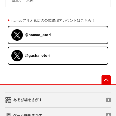
namcoアリオ鳳店の公式SNSアカウントはこちら！
@namco_otori
@gasha_otori
先
あそび場をさがす
ゲーム機をさがす