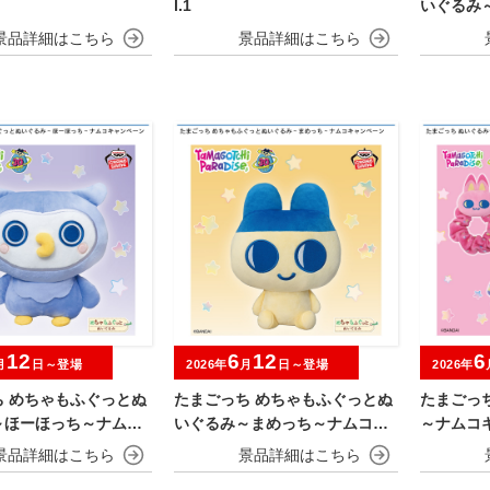
l.1
いぐるみ
キャンペ
12
6
12
6
月
日～登場
2026年
月
日～登場
2026年
ち めちゃもふぐっとぬ
たまごっち めちゃもふぐっとぬ
たまごっ
～ほーほっち～ナムコ
いぐるみ～まめっち～ナムコキ
～ナムコ
ーン
ャンペーン