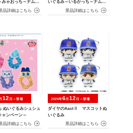
～みゃおっち～ナムコ
いぐるみ～いるかっち～ナムコ
ーン
キャンペーン
12
6
12
月
日～登場
2026年
月
日～登場
ち ぬいぐるみシュシュ
ダイヤのAactⅡ マスコットぬ
キャンペーン～
いぐるみ