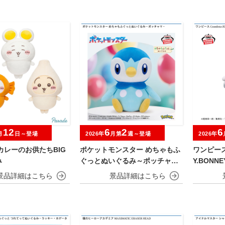
12
6
2
6
月
日～登場
2026年
月第
週～登場
2026年
カレーのお供たちBIG
ポケットモンスター めちゃもふ
ワンピース 
み
ぐっとぬいぐるみ～ポッチャマ
Y.BONNE
～