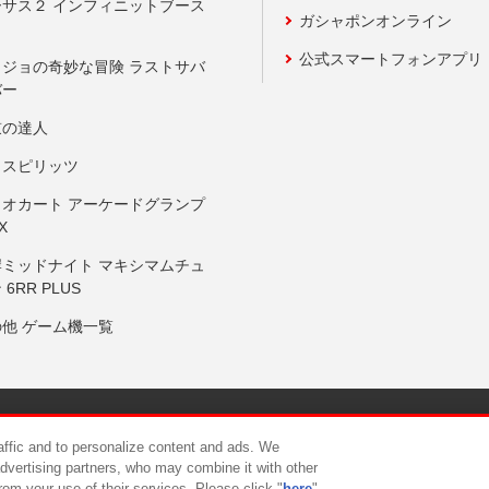
ーサス２ インフィニットブース
ガシャポンオンライン
公式スマートフォンアプリ
ョジョの奇妙な冒険 ラストサバ
バー
鼓の達人
りスピリッツ
リオカート アーケードグランプ
X
岸ミッドナイト マキシマムチュ
 6RR PLUS
の他 ゲーム機一覧
サイトポリシー
プライバシーポリシー
ウェブアクセシビリティ方
raffic and to personalize content and ads. We
advertising partners, who may combine it with other
rom your use of their services. Please click "
here
"