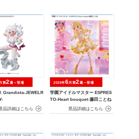
2
6
2
月第
週～登場
2026年
月第
週～登場
Grandista-JEWELR
学園アイドルマスター ESPRES
Y-
TO-Heart bouquet-藤田ことね