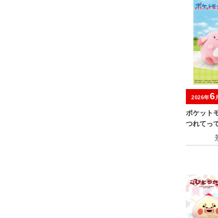
6
2026年
ポケット
つれてっ
ー・ホゲ