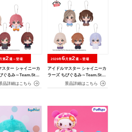
2
6
2
月第
週～登場
2026年
月第
週～登場
マスター シャイニーカ
アイドルマスター シャイニーカ
ぐるみ～Team.Stell
ラーズ ちびぐるみ～Team.Stell
a～vol.2