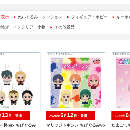
て表示
ぬいぐるみ・クッション
フィギュア・ホビー
キーホ
活雑貨・インテリア・小物
その他景品
13
6
12
6
月
日～登場
2026年
月
日～登場
2026年
ン 柊mix ちびぐるみ
マリッジトキシン ちびぐるみvo
たまごっ