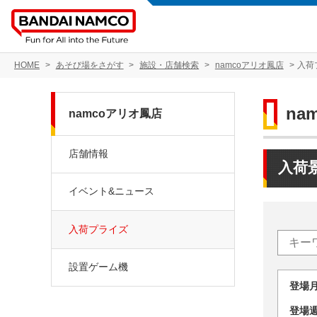
HOME
あそび場をさがす
施設・店舗検索
namcoアリオ鳳店
入荷
na
namcoアリオ鳳店
店舗情報
入荷
イベント&ニュース
入荷プライズ
設置ゲーム機
登場
登場