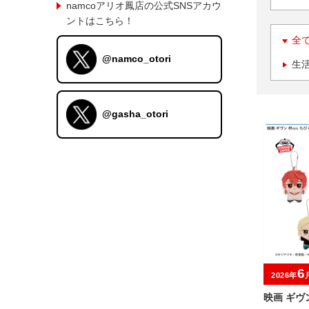
namcoアリオ鳳店の公式SNSアカウ
ントはこちら！
全
@namco_otori
生
@gasha_otori
6
2026年
映画 ギヴ