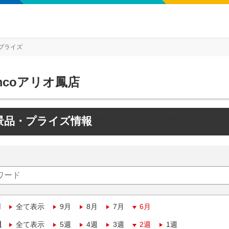
プライズ
mcoアリオ鳳店
景品・プライズ情報
月
全て表示
9月
8月
7月
6月
週
全て表示
5週
4週
3週
2週
1週