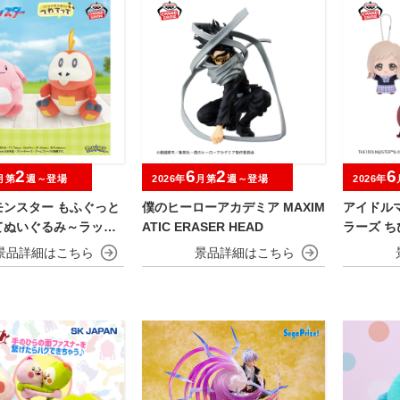
2
6
2
6
月第
週～登場
2026年
月第
週～登場
2026年
モンスター もふぐっと
僕のヒーローアカデミア MAXIM
アイドル
てぬいぐるみ～ラッキ
ATIC ERASER HEAD
ラーズ ちび
ータ～
a～vol.1