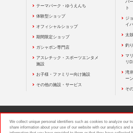
バ
テーマパーク・ゆうえんち
ト
体験型ショップ
ジ
イ
オフィシャルショップ
太
期間限定ショップ
釣
ガシャポン専門店
マ
アスレチック・スポーツエンタメ
リD
施設
湾
お子様・ファミリー向け施設
ーン
その他の施設・サービス
そ
関連会社
サステナビリティ
We collect unique personal identifiers such as cookies to analyze our t
share information about your use of our website with our analytics and 
information that you have provided to them or that they have collected f