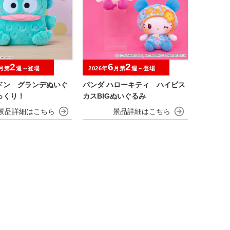
2
6
2
月第
週～登場
2026年
月第
週～登場
ドン グランデぬいぐ
パンダ ハローキティ ハイビス
っくり！
カスBIGぬいぐるみ