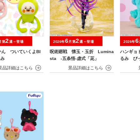
2
6
2
6
月第
週～登場
2026年
月第
週～登場
2026年
ん ついていくよBI
呪術廻戦 懐玉・玉折 Lumina
ハンギョ
るみ
sta ‐五条悟‐虚式「茈」
るみ び