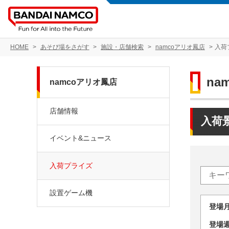
HOME
あそび場をさがす
施設・店舗検索
namcoアリオ鳳店
入荷
na
namcoアリオ鳳店
店舗情報
入荷
イベント&ニュース
入荷プライズ
設置ゲーム機
登場
登場