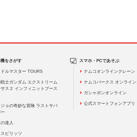
ム機をさがす
スマホ・PCであそぶ
ドルマスター TOURS
ナムコオンラインクレーン
動戦士ガンダム エクストリーム
ナムコパークス オンライ
ーサス２ インフィニットブース
ガシャポンオンライン
公式スマートフォンアプリ
ョジョの奇妙な冒険 ラストサバ
バー
鼓の達人
りスピリッツ