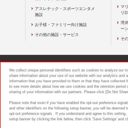
マ
アスレチック・スポーツエンタメ
リD
施設
湾
お子様・ファミリー向け施設
ーン
その他の施設・サービス
そ
関連会社
サステナビリティ
We collect unique personal identifiers such as cookies to analyze our t
share information about your use of our website with our analytics and 
information that you have provided to them or that they have collected f
食品のご提
to see more details about how we use cookies and the retention period o
sharing of your information with our partners. Please click [Do Not Shar
Please note that even if you have enabled the opt-out preference signals
and other identifiers on the following setup banner, you will be deemed 
opt-out preference signals . If you understand and agree to this setting
setup banner by clicking the link below, then click 'Save Settings' and c
©Bandai Namco Amusement Inc.
©Ba