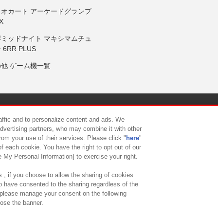
リオカート アーケードグランプ
X
岸ミッドナイト マキシマムチュ
 6RR PLUS
の他 ゲーム機一覧
サイトポリシー
プライバシーポリシー
ウェブアクセシビリティ方
raffic and to personalize content and ads. We
advertising partners, who may combine it with other
rom your use of their services. Please click "
here
"
供について
カスタマーハラスメント対応方針
よくあるご質問・
f each cookie. You have the right to opt out of our
e My Personal Information] to exercise your right.
 , if you choose to allow the sharing of cookies
to have consented to the sharing regardless of the
, please manage your consent on the following
lose the banner.
ndai Namco Amusement Lab Inc.
©Bandai Namco Experience Inc.
©HANAY