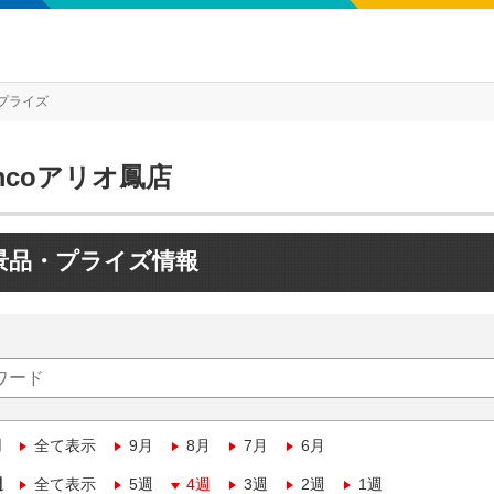
プライズ
mcoアリオ鳳店
景品・プライズ情報
月
全て表示
9月
8月
7月
6月
週
全て表示
5週
4週
3週
2週
1週