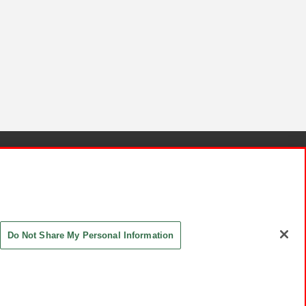
針と検証結果
お取引先さまとともに
お問い合わせ
Do Not Share My Personal Information
ASHIKI Co., Ltd. All Rights Reserved.