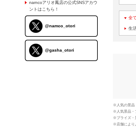
namcoアリオ鳳店の公式SNSアカウ
ントはこちら！
全
@namco_otori
生
@gasha_otori