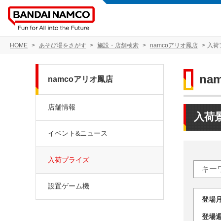
HOME
あそび場をさがす
施設・店舗検索
namcoアリオ鳳店
入荷
na
namcoアリオ鳳店
店舗情報
入荷
イベント&ニュース
入荷プライズ
設置ゲーム機
登場
登場