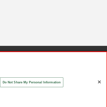
針と検証結果
お取引先さまとともに
お問い合わせ
Do Not Share My Personal Information
ASHIKI Co., Ltd. All Rights Reserved.