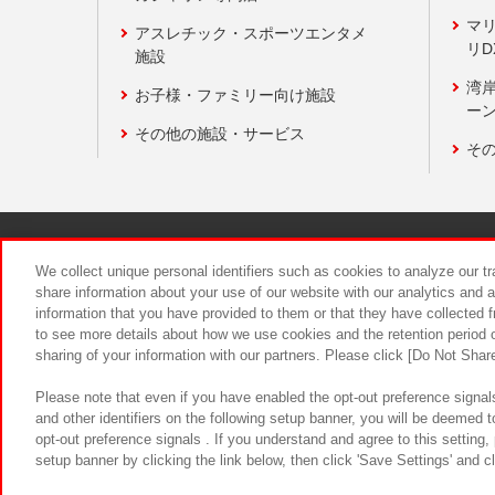
マ
アスレチック・スポーツエンタメ
リD
施設
湾
お子様・ファミリー向け施設
ーン
その他の施設・サービス
そ
関連会社
サステナビリティ
We collect unique personal identifiers such as cookies to analyze our t
share information about your use of our website with our analytics and 
information that you have provided to them or that they have collected f
食品のご提
to see more details about how we use cookies and the retention period o
sharing of your information with our partners. Please click [Do Not Shar
Please note that even if you have enabled the opt-out preference signals
and other identifiers on the following setup banner, you will be deemed 
opt-out preference signals . If you understand and agree to this setting
setup banner by clicking the link below, then click 'Save Settings' and c
©Bandai Namco Amusement Inc.
©Ba