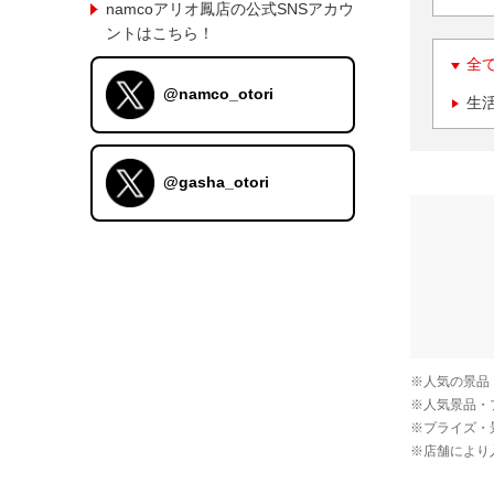
namcoアリオ鳳店の公式SNSアカウ
ントはこちら！
全
@namco_otori
生
@gasha_otori