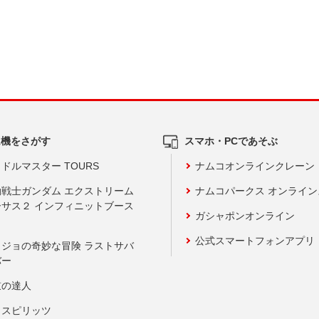
ム機をさがす
スマホ・PCであそぶ
ドルマスター TOURS
ナムコオンラインクレーン
動戦士ガンダム エクストリーム
ナムコパークス オンライ
ーサス２ インフィニットブース
ガシャポンオンライン
公式スマートフォンアプリ
ョジョの奇妙な冒険 ラストサバ
バー
鼓の達人
りスピリッツ