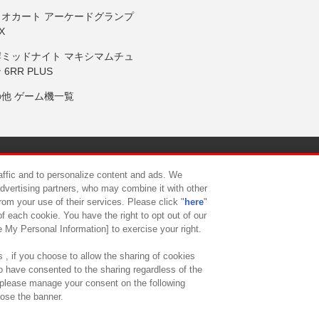
リオカート アーケードグランプ
X
岸ミッドナイト マキシマムチュ
 6RR PLUS
の他 ゲーム機一覧
サイトポリシー
プライバシーポリシー
ウェブアクセシビリティ方
raffic and to personalize content and ads. We
advertising partners, who may combine it with other
rom your use of their services. Please click "
here
"
供について
カスタマーハラスメント対応方針
よくあるご質問・
f each cookie. You have the right to opt out of our
e My Personal Information] to exercise your right.
 , if you choose to allow the sharing of cookies
to have consented to the sharing regardless of the
, please manage your consent on the following
lose the banner.
ndai Namco Amusement Lab Inc.
©Bandai Namco Experience Inc.
©HANAY