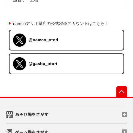
namcoアリオ鳳店の公式SNSアカウントはこちら！
@namco_otori
@gasha_otori
先
あそび場をさがす
ゲーム機をさがす