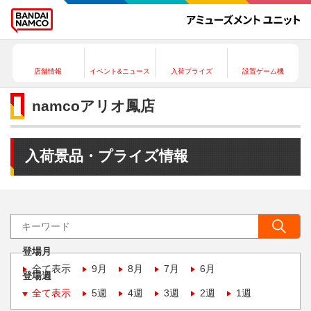
店舗情報
イベント&ニュース
入荷プライズ
設置ゲーム機
namcoアリオ鳳店
入荷景品・プライズ情報
登場月
全て表示
9月
8月
7月
6月
登場週
全て表示
5週
4週
3週
2週
1週