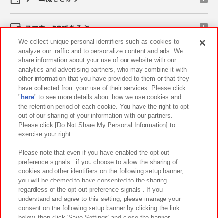
スマホ・PCであそぶ
We collect unique personal identifiers such as cookies to
analyze our traffic and to personalize content and ads. We
イベント・キャンペーン
share information about your use of our website with our
analytics and advertising partners, who may combine it with
other information that you have provided to them or that they
have collected from your use of their services. Please click
"
here
" to see more details about how we use cookies and
関連会社
サステナビリティ
サイトポリシー
the retention period of each cookie. You have the right to opt
out of our sharing of your information with our partners.
プライバシーポリシー
ウェブアクセシビリティ方針と検証結果
Please click [Do Not Share My Personal Information] to
exercise your right.
お取引先さまとともに
食品のご提供について
カスタマーハラスメント対応方針
よくあるご質問・お問い合わせ
Please note that even if you have enabled the opt-out
preference signals , if you choose to allow the sharing of
cookies and other identifiers on the following setup banner,
you will be deemed to have consented to the sharing
regardless of the opt-out preference signals . If you
understand and agree to this setting, please manage your
consent on the following setup banner by clicking the link
below, then click 'Save Settings' and close the banner.