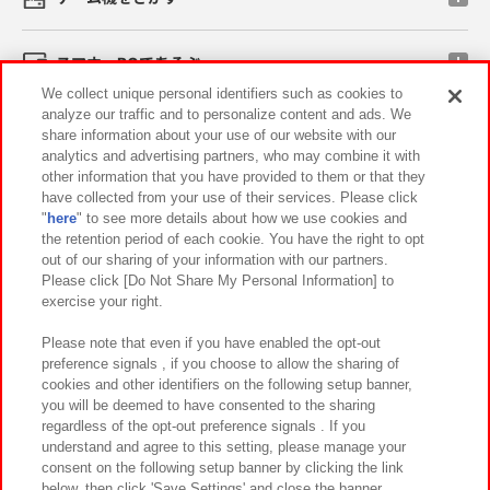
スマホ・PCであそぶ
We collect unique personal identifiers such as cookies to
analyze our traffic and to personalize content and ads. We
イベント・キャンペーン
share information about your use of our website with our
analytics and advertising partners, who may combine it with
other information that you have provided to them or that they
have collected from your use of their services. Please click
"
here
" to see more details about how we use cookies and
関連会社
サステナビリティ
サイトポリシー
the retention period of each cookie. You have the right to opt
out of our sharing of your information with our partners.
プライバシーポリシー
ウェブアクセシビリティ方針と検証結果
Please click [Do Not Share My Personal Information] to
exercise your right.
お取引先さまとともに
食品のご提供について
カスタマーハラスメント対応方針
よくあるご質問・お問い合わせ
Please note that even if you have enabled the opt-out
preference signals , if you choose to allow the sharing of
cookies and other identifiers on the following setup banner,
you will be deemed to have consented to the sharing
regardless of the opt-out preference signals . If you
understand and agree to this setting, please manage your
consent on the following setup banner by clicking the link
below, then click 'Save Settings' and close the banner.