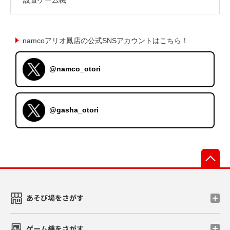
namcoアリオ鳳店の公式SNSアカウントはこちら！
@namco_otori
@gasha_otori
先
あそび場をさがす
ゲーム機をさがす