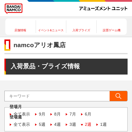
店舗情報
イベント&ニュース
入荷プライズ
設置ゲーム機
namcoアリオ鳳店
入荷景品・プライズ情報
登場月
全て表示
9月
8月
7月
6月
登場週
全て表示
5週
4週
3週
2週
1週