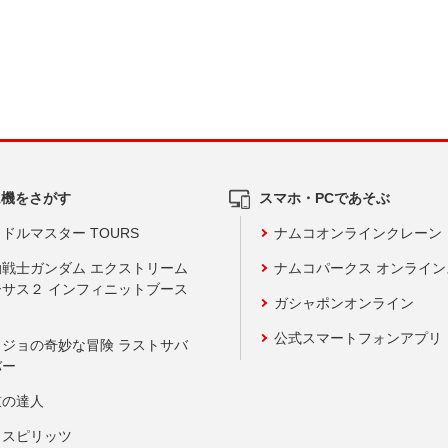
ム機をさがす
スマホ・PCであそぶ
ドルマスター TOURS
ナムコオンラインクレーン
動戦士ガンダム エクストリーム
ナムコパークス オンライ
ーサス２ インフィニットブース
ガシャポンオンライン
公式スマートフォンアプリ
ョジョの奇妙な冒険 ラストサバ
バー
鼓の達人
りスピリッツ