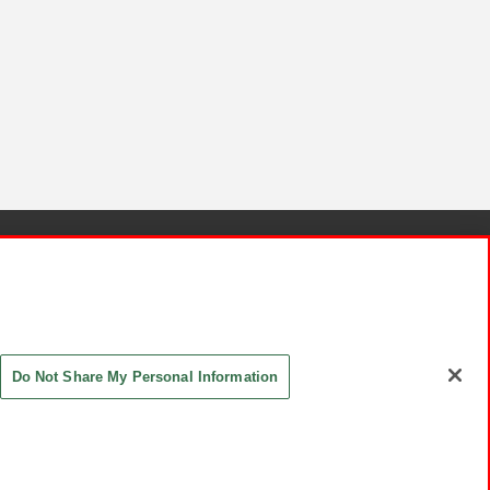
針と検証結果
お取引先さまとともに
お問い合わせ
Do Not Share My Personal Information
ASHIKI Co., Ltd. All Rights Reserved.