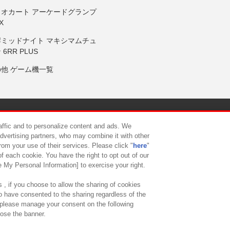
リオカート アーケードグランプ
X
岸ミッドナイト マキシマムチュ
 6RR PLUS
の他 ゲーム機一覧
サイトポリシー
プライバシーポリシー
ウェブアクセシビリティ方
raffic and to personalize content and ads. We
advertising partners, who may combine it with other
rom your use of their services. Please click "
here
"
供について
カスタマーハラスメント対応方針
よくあるご質問・
f each cookie. You have the right to opt out of our
e My Personal Information] to exercise your right.
 , if you choose to allow the sharing of cookies
to have consented to the sharing regardless of the
, please manage your consent on the following
lose the banner.
ndai Namco Amusement Lab Inc.
©Bandai Namco Experience Inc.
©HANAY