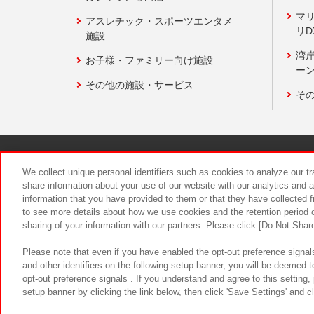
マ
アスレチック・スポーツエンタメ
リD
施設
湾
お子様・ファミリー向け施設
ーン
その他の施設・サービス
そ
関連会社
サステナビリティ
We collect unique personal identifiers such as cookies to analyze our t
share information about your use of our website with our analytics and 
information that you have provided to them or that they have collected f
食品のご提
to see more details about how we use cookies and the retention period o
sharing of your information with our partners. Please click [Do Not Shar
Please note that even if you have enabled the opt-out preference signals
and other identifiers on the following setup banner, you will be deemed 
opt-out preference signals . If you understand and agree to this setting
setup banner by clicking the link below, then click 'Save Settings' and c
©Bandai Namco Amusement Inc.
©Ba