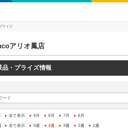
プライズ
mcoアリオ鳳店
景品・プライズ情報
月
全て表示
9月
8月
7月
6月
週
全て表示
5週
4週
3週
2週
1週