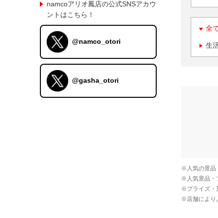
namcoアリオ鳳店の公式SNSアカウ
ントはこちら！
全
@namco_otori
生
@gasha_otori