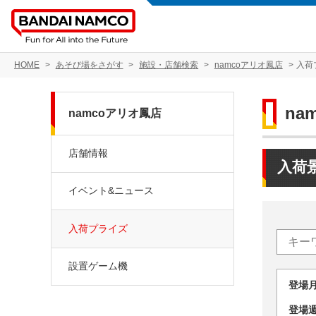
HOME
あそび場をさがす
施設・店舗検索
namcoアリオ鳳店
入荷
na
namcoアリオ鳳店
店舗情報
入荷
イベント&ニュース
入荷プライズ
設置ゲーム機
登場
登場