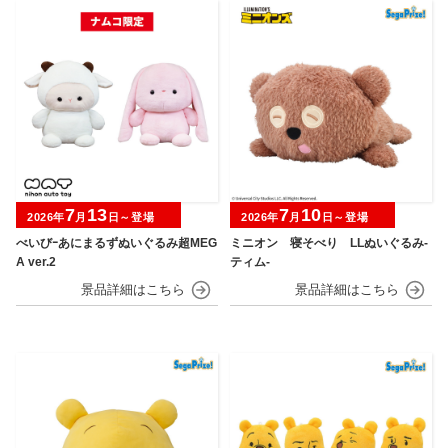
7
13
7
10
2026年
月
日～登場
2026年
月
日～登場
べいびｰあにまるずぬいぐるみ超MEG
ミニオン 寝そべり LLぬいぐるみ‐
A ver.2
ティム‐