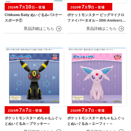
7
10
7
9
2026年
月
日～登場
2026年
月
日～登場
Chiikawa Baby ぬいぐるみパスケー
ポケットモンスター ビッグマイクロ
スポーチ①
ファイバータオル～30th Anniversar
y～
7
7
7
7
2026年
月
日～登場
2026年
月
日～登場
ポケットモンスター めちゃもふぐっ
ポケットモンスター めちゃもふぐっ
とぬいぐるみ～ブラッキー～
とぬいぐるみ～エーフィ－～