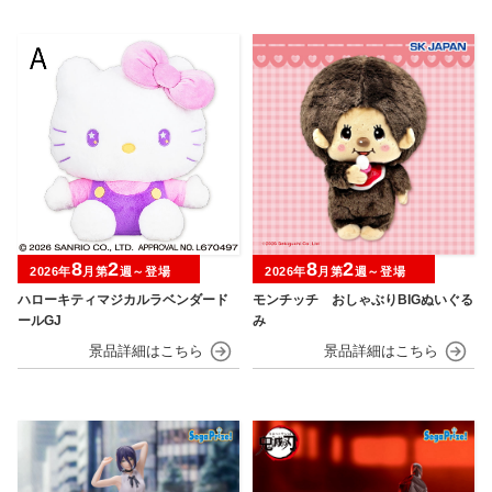
8
2
8
2
2026年
月第
週～登場
2026年
月第
週～登場
ハローキティマジカルラベンダード
モンチッチ おしゃぶりBIGぬいぐる
ールGJ
み