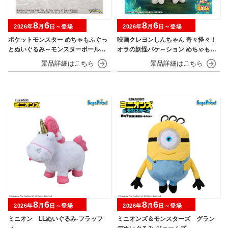
8
6
8
6
2026年
月
日～登場
2026年
月
日～登場
ポケットモンスター めちゃもふぐっ
映画クレヨンしんちゃん 奇々怪々！
とぬいぐるみ～モンスターボール・
オラの妖怪バケ～ション めちゃもふ
スーパーボール・ハイパーボール・
ぐっとぬいぐるみ～おすわりポーズ
マスターボール・プレミアボール～
のシロ～
8
6
8
6
2026年
月
日～登場
2026年
月
日～登場
ミニオン LLぬいぐるみ‐フラッフ
ミニオンズ＆モンスターズ グラン