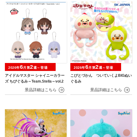
6
2
6
2
2026年
月第
週～登場
2026年
月第
週～登場
アイドルマスター シャイニーカラー
こびとづかん ついていくよBIGぬい
ズ ちびぐるみ～Team.Stella～vol.2
ぐるみ