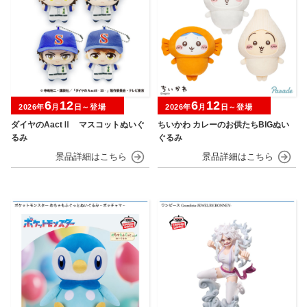
6
12
6
12
2026年
月
日～登場
2026年
月
日～登場
ダイヤのAactⅡ マスコットぬいぐ
ちいかわ カレーのお供たちBIGぬい
るみ
ぐるみ