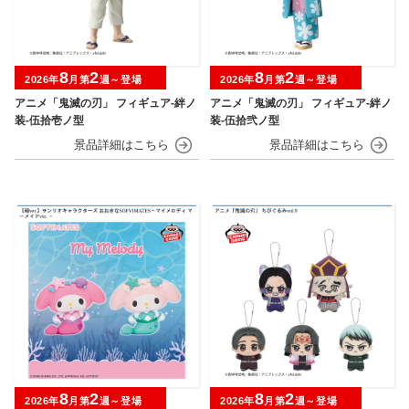
8
2
8
2
2026年
月第
週～登場
2026年
月第
週～登場
アニメ「鬼滅の刃」 フィギュア-絆ノ
アニメ「鬼滅の刃」 フィギュア-絆ノ
装-伍拾壱ノ型
装-伍拾弐ノ型
8
2
8
2
2026年
月第
週～登場
2026年
月第
週～登場