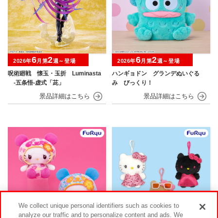
6
2
6
2
2026年
月第
週～登場
2026年
月第
週～登場
呪術廻戦 懐玉・玉折 Luminasta
ハンギョドン グランデぬいぐる
‐五条悟‐虚式「茈」
み びっくり！
We collect unique personal identifiers such as cookies to
analyze our traffic and to personalize content and ads. We