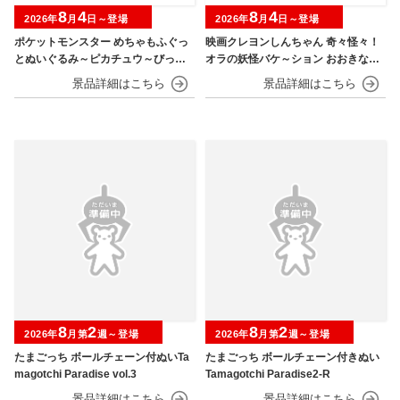
8
4
8
4
2026年
月
日～登場
2026年
月
日～登場
ポケットモンスター めちゃもふぐっ
映画クレヨンしんちゃん 奇々怪々！
とぬいぐるみ～ピカチュウ～びっく
オラの妖怪バケ～ション おおきなSO
りver.
FVIMATES～野原しんのすけ～
8
2
8
2
2026年
月第
週～登場
2026年
月第
週～登場
たまごっち ボールチェーン付ぬいTa
たまごっち ボールチェーン付きぬい
magotchi Paradise vol.3
Tamagotchi Paradise2-R