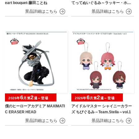
eart bouquet-藤田ことね
てってぬいぐるみ～ラッキー・ホゲ
ータ～
6
2
6
2
2026年
月第
週～登場
2026年
月第
週～登場
僕のヒーローアカデミア MAXIMATI
アイドルマスター シャイニーカラー
C ERASER HEAD
ズ ちびぐるみ～Team.Stella～vol.1