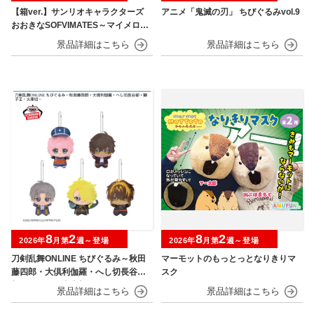
【箱ver.】サンリオキャラクターズ
アニメ「鬼滅の刃」 ちびぐるみvol.9
おおきなSOFVIMATES～マイメロデ
ィ マーメイドver. ～
8
2
8
2
2026年
月第
週～登場
2026年
月第
週～登場
刀剣乱舞ONLINE ちびぐるみ～秋田
マーモットのもっとっとなりきりマ
藤四郎・大倶利伽羅・へし切長谷
スク
部・獅子王・火車切～