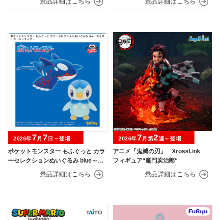
7
7
7
2
2026年
月
日～登場
2026年
月第
週～登場
ポケットモンスター もふぐっと カラ
アニメ「鬼滅の刃」 XrossLink
ーセレクションぬいぐるみ blue～カ
フィギュア“竈門炭治郎“
イオーガ・ポッチャマ～