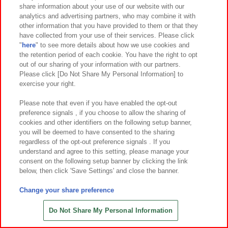
share information about your use of our website with our
6
2
6
2
2026年
月第
週～登場
2026年
月第
週～登場
analytics and advertising partners, who may combine it with
other information that you have provided to them or that they
パンダ ハローキティ ハイビスカス
ハローキティ SANRIO FES 2026
have collected from your use of their services. Please click
BIGぬいぐるみ
カラフルリンクコーデ くりっぴぃ ぬ
"
here
" to see more details about how we use cookies and
いぐるみ
the retention period of each cookie. You have the right to opt
out of our sharing of your information with our partners.
Please click [Do Not Share My Personal Information] to
exercise your right.
Please note that even if you have enabled the opt-out
preference signals , if you choose to allow the sharing of
cookies and other identifiers on the following setup banner,
namcoアリオ鳳店
you will be deemed to have consented to the sharing
regardless of the opt-out preference signals . If you
understand and agree to this setting, please manage your
店舗情報
consent on the following setup banner by clicking the link
below, then click 'Save Settings' and close the banner.
イベント&ニュース
Change your share preference
Do Not Share My Personal Information
入荷プライズ