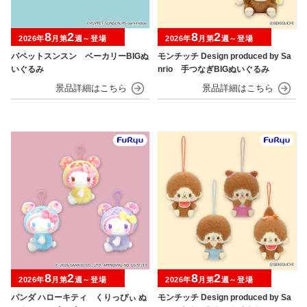
8
2
8
2
2026年
月第
週～登場
2026年
月第
週～登場
パペットスンスン ベーカリーBIGぬ
モンチッチ Design produced by Sa
いぐるみ
nrio 手つなぎBIGぬいぐるみ
8
2
8
2
2026年
月第
週～登場
2026年
月第
週～登場
パンダ ハローキティ くりっぴぃ ぬ
モンチッチ Design produced by Sa