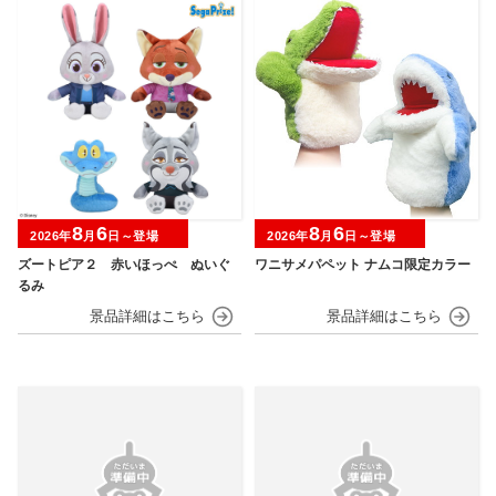
8
6
8
6
2026年
月
日～登場
2026年
月
日～登場
ズートピア２ 赤いほっぺ ぬいぐ
ワニサメパペット ナムコ限定カラー
るみ