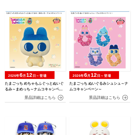
6
12
6
12
2026年
月
日～登場
2026年
月
日～登場
たまごっち めちゃもふぐっとぬいぐ
たまごっち ぬいぐるみシュシュ～ナ
るみ～まめっち～ナムコキャンペー
ムコキャンペーン～
ン