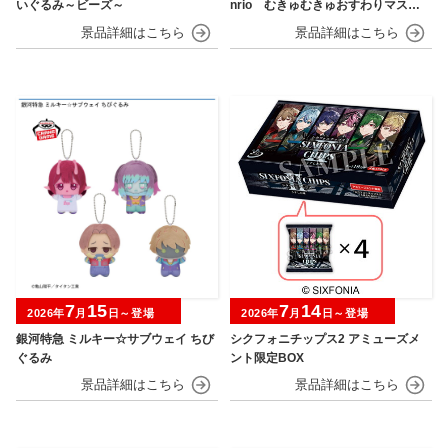
いぐるみ～ビーズ～
nrio むきゅむきゅおすわりマスコ
ット
7
15
7
14
2026年
月
日～登場
2026年
月
日～登場
銀河特急 ミルキー☆サブウェイ ちび
シクフォニチップス2 アミューズメ
ぐるみ
ント限定BOX