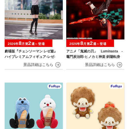
8
2
8
2
2026年
月第
週～登場
2026年
月第
週～登場
劇場版『チェンソーマン レゼ篇』
アニメ「鬼滅の刃」 Luminasta ‐
ハイプレミアムフィギュア‐レゼ‐
竈門炭治郎‐ヒノカミ神楽 斜陽転身