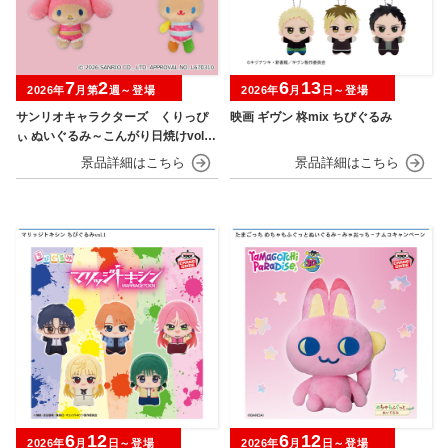
7
2
6
13
2026年
月第
週～登場
2026年
月
日～登場
サンリオキャラクターズ くりっぴ
映画 ギヴン 柊mix ちびぐるみ
ぃ ぬいぐるみ～こんがり日焼けvol.2
～
6
12
6
12
2026年
月
日～登場
2026年
月
日～登場