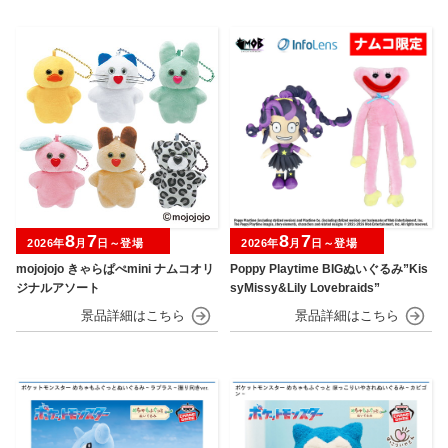
8
7
8
7
2026年
月
日～登場
2026年
月
日～登場
mojojojo きゃらぱぺmini ナムコオリ
Poppy Playtime BIGぬいぐるみ”Kis
ジナルアソート
syMissy&Lily Lovebraids”