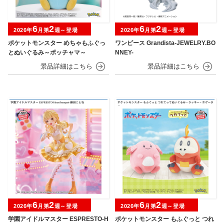
6
2
6
2
2026年
月第
週～登場
2026年
月第
週～登場
ポケットモンスター めちゃもふぐっ
ワンピース Grandista-JEWELRY.BO
とぬいぐるみ～ポッチャマ～
NNEY-
6
2
6
2
2026年
月第
週～登場
2026年
月第
週～登場
学園アイドルマスター ESPRESTO-H
ポケットモンスター もふぐっと つれ