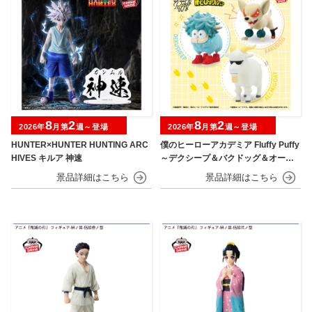
8
2
8
2
2026年
月第
週～登場
2026年
月第
週～登場
HUNTER×HUNTER HUNTING ARC
僕のヒーローアカデミア Fluffy Puffy
HIVES キルア 神速
～デクシープ＆バクドッグ＆オール
マイゴート～