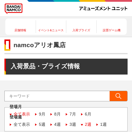
店舗情報
イベント&ニュース
入荷プライズ
設置ゲーム機
namcoアリオ鳳店
入荷景品・プライズ情報
登場月
全て表示
9月
8月
7月
6月
登場週
全て表示
5週
4週
3週
2週
1週