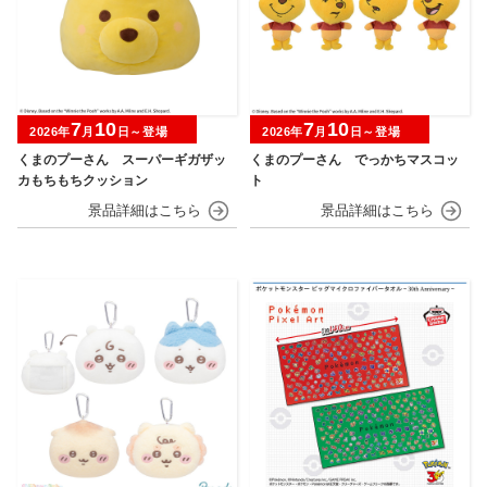
7
10
7
10
2026年
月
日～登場
2026年
月
日～登場
くまのプーさん スーパーギガザッ
くまのプーさん でっかちマスコッ
カもちもちクッション
ト