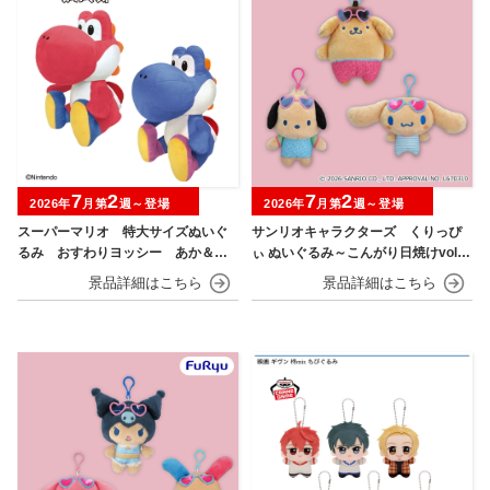
7
2
7
2
2026年
月第
週～登場
2026年
月第
週～登場
スーパーマリオ 特大サイズぬいぐ
サンリオキャラクターズ くりっぴ
るみ おすわりヨッシー あか＆あ
ぃ ぬいぐるみ～こんがり日焼けvol.1
お
～