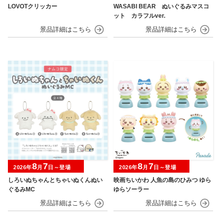
LOVOTクリッカー
WASABI BEAR ぬいぐるみマスコ
ット カラフルver.
8
7
8
7
2026年
月
日～登場
2026年
月
日～登場
しろいぬちゃんとちゃいぬくんぬい
映画ちいかわ 人魚の島のひみつ ゆら
ぐるみMC
ゆらソーラー