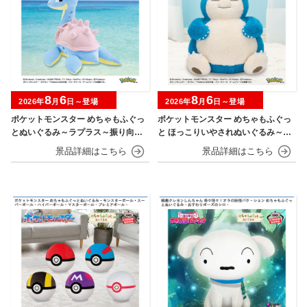
8
6
8
6
2026年
月
日～登場
2026年
月
日～登場
ポケットモンスター めちゃもふぐっ
ポケットモンスター めちゃもふぐっ
とぬいぐるみ～ラプラス～振り向きv
と ほっこりいやされぬいぐるみ～カ
er.
ビゴン～