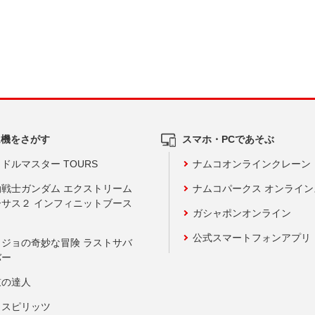
ム機をさがす
スマホ・PCであそぶ
ドルマスター TOURS
ナムコオンラインクレーン
動戦士ガンダム エクストリーム
ナムコパークス オンライ
ーサス２ インフィニットブース
ガシャポンオンライン
公式スマートフォンアプリ
ョジョの奇妙な冒険 ラストサバ
バー
鼓の達人
りスピリッツ