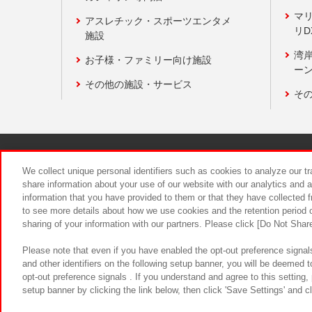
マ
アスレチック・スポーツエンタメ
リD
施設
湾
お子様・ファミリー向け施設
ーン
その他の施設・サービス
そ
関連会社
サステナビリティ
We collect unique personal identifiers such as cookies to analyze our t
share information about your use of our website with our analytics and 
information that you have provided to them or that they have collected f
食品のご提
to see more details about how we use cookies and the retention period o
sharing of your information with our partners. Please click [Do Not Shar
Please note that even if you have enabled the opt-out preference signals
and other identifiers on the following setup banner, you will be deemed 
opt-out preference signals . If you understand and agree to this setting
setup banner by clicking the link below, then click 'Save Settings' and c
©Bandai Namco Amusement Inc.
©Ba