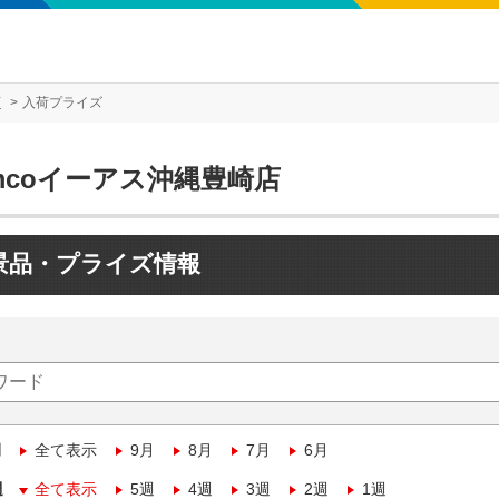
店
入荷プライズ
mcoイーアス沖縄豊崎店
景品・プライズ情報
月
全て表示
9月
8月
7月
6月
週
全て表示
5週
4週
3週
2週
1週