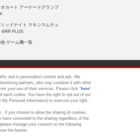
リオカート アーケードグランプ
X
岸ミッドナイト マキシマムチュ
 6RR PLUS
の他 ゲーム機一覧
サイトポリシー
プライバシーポリシー
ウェブアクセシビリティ方
raffic and to personalize content and ads. We
advertising partners, who may combine it with other
rom your use of their services. Please click "
here
"
供について
カスタマーハラスメント対応方針
よくあるご質問・
f each cookie. You have the right to opt out of our
e My Personal Information] to exercise your right.
 , if you choose to allow the sharing of cookies
to have consented to the sharing regardless of the
, please manage your consent on the following
lose the banner.
ndai Namco Amusement Lab Inc.
©Bandai Namco Experience Inc.
©HANAY