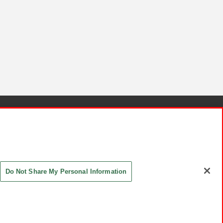
針と検証結果
お取引先さまとともに
お問い合わせ
Do Not Share My Personal Information
ASHIKI Co., Ltd. All Rights Reserved.