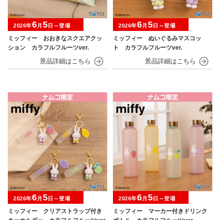
6
5
6
5
2026年
月
日～登場
2026年
月
日～登場
ミッフィー おおきなスクエアクッ
ミッフィー ぬいぐるみマスコッ
ション カラフルフルーツver.
ト カラフルフルーツver.
6
5
6
5
2026年
月
日～登場
2026年
月
日～登場
ミッフィー クリアストラップ付き
ミッフィー マーカー付きドリンク