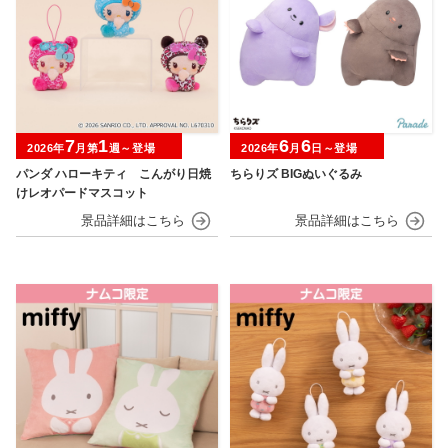
7
1
6
6
2026年
月第
週～登場
2026年
月
日～登場
パンダ ハローキティ こんがり日焼
ちらりズ BIGぬいぐるみ
けレオパードマスコット