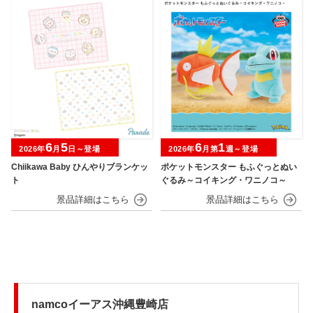
6
5
6
1
2026年
月
日～登場
2026年
月第
週～登場
Chiikawa Baby ひんやりブランケッ
ポケットモンスター もふぐっとぬい
ト
ぐるみ～コイキング・ワニノコ～
namcoイーアス沖縄豊崎店