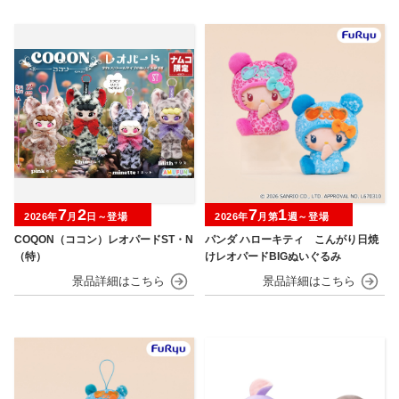
7
2
7
1
2026年
月
日～登場
2026年
月第
週～登場
COQON（ココン）レオパードST・N
パンダ ハローキティ こんがり日焼
（特）
けレオパードBIGぬいぐるみ