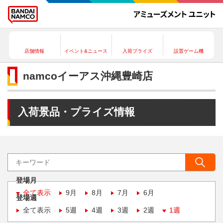
店舗情報
イベント&ニュース
入荷プライズ
設置ゲーム機
namcoイーアス沖縄豊崎店
入荷景品・プライズ情報
登場月
全て表示
9月
8月
7月
6月
登場週
全て表示
5週
4週
3週
2週
1週