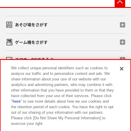
先
あそび場をさがす
ゲーム機をさがす
スマホ・PCであそぶ
We collect unique personal identifiers such as cookies to
analyze our traffic and to personalize content and ads. We
イベント・キャンペーン
share information about your use of our website with our
analytics and advertising partners, who may combine it with
other information that you have provided to them or that they
have collected from your use of their services. Please click
"
here
" to see more details about how we use cookies and
関連会社
サステナビリティ
サイトポリシー
the retention period of each cookie. You have the right to opt
out of our sharing of your information with our partners.
プライバシーポリシー
ウェブアクセシビリティ方針と検証結果
Please click [Do Not Share My Personal Information] to
exercise your right.
お取引先さまとともに
食品のご提供について