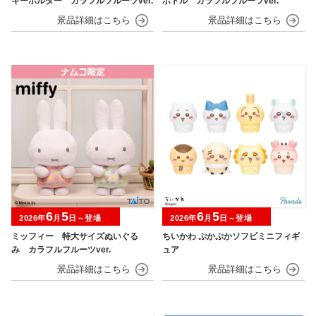
キーホルダー カラフルフルーツver.
ボトル カラフルフルーツver.
6
5
6
5
2026年
月
日～登場
2026年
月
日～登場
ミッフィー 特大サイズぬいぐる
ちいかわ ぷかぷかソフビミニフィギ
み カラフルフルーツver.
ュア