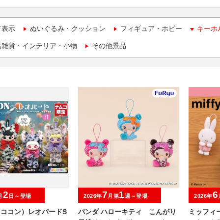
て表示
ぬいぐるみ・クッション
フィギュア・ホビー
キーホ
活雑貨・インテリア・小物
その他景品
2
7
1
6
月
日～登場
2026年
月第
週～登場
2026年
（ココン）レオパードS
パンダ ハローキティ こんがり
ミッフィ