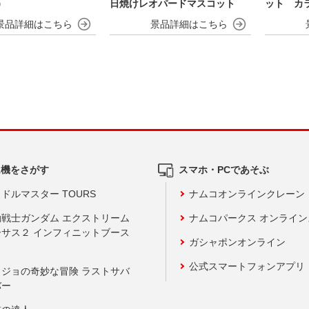
）
日焼けレオパードマスコット
ット カラ
ム機をさがす
スマホ・PCであそぶ
ドルマスター TOURS
ナムコオンラインクレーン
動戦士ガンダム エクストリーム
ナムコパークス オンライ
ーサス２ インフィニットブース
ガシャポンオンライン
公式スマートフォンアプリ
ョジョの奇妙な冒険 ラストサバ
バー