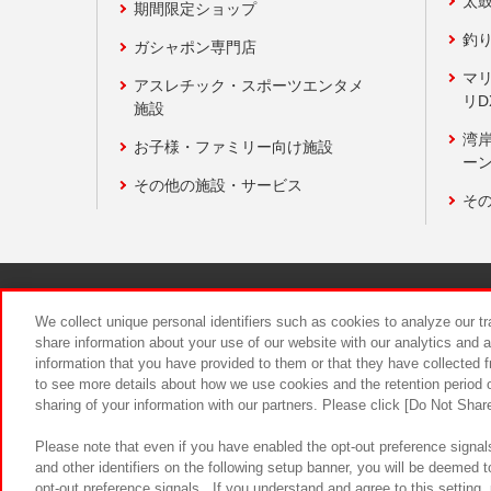
太
期間限定ショップ
釣
ガシャポン専門店
マ
アスレチック・スポーツエンタメ
リD
施設
湾
お子様・ファミリー向け施設
ーン
その他の施設・サービス
そ
関連会社
サステナビリティ
We collect unique personal identifiers such as cookies to analyze our t
share information about your use of our website with our analytics and 
information that you have provided to them or that they have collected f
食品のご提
to see more details about how we use cookies and the retention period o
sharing of your information with our partners. Please click [Do Not Shar
Please note that even if you have enabled the opt-out preference signals
and other identifiers on the following setup banner, you will be deemed 
opt-out preference signals . If you understand and agree to this setting