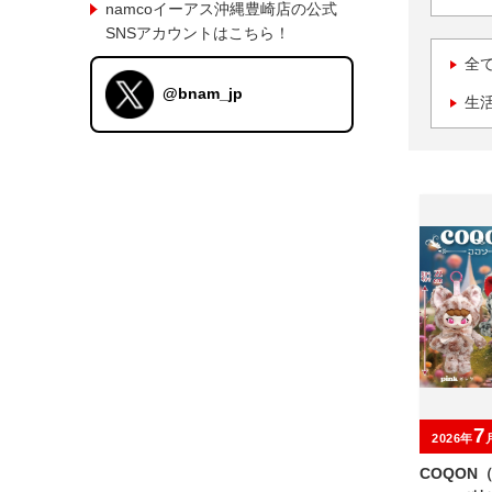
namcoイーアス沖縄豊崎店の公式
SNSアカウントはこちら！
全
@bnam_jp
生
7
2026年
COQON