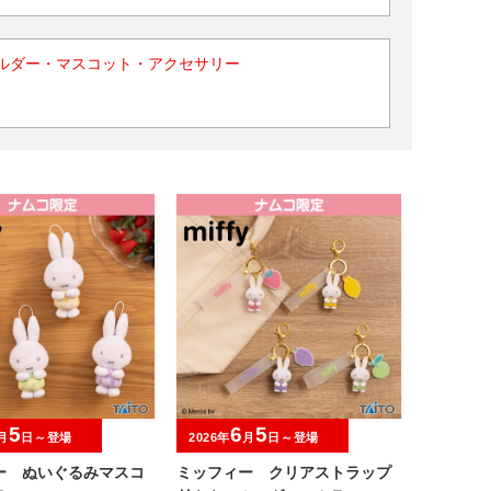
ルダー・マスコット・アクセサリー
5
6
5
月
日～登場
2026年
月
日～登場
ー ぬいぐるみマスコ
ミッフィー クリアストラップ