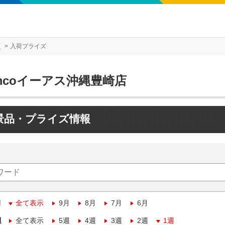
店
入荷プライズ
mcoイーアス沖縄豊崎店
景品・プライズ情報
月
全て表示
9月
8月
7月
6月
週
全て表示
5週
4週
3週
2週
1週