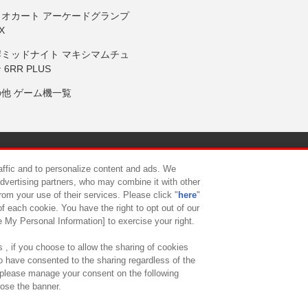
リオカート アーケードグランプ
X
岸ミッドナイト マキシマムチュ
 6RR PLUS
の他 ゲーム機一覧
サイトポリシー
プライバシーポリシー
ウェブアクセシビリティ方
raffic and to personalize content and ads. We
advertising partners, who may combine it with other
rom your use of their services. Please click "
here
"
供について
カスタマーハラスメント対応方針
よくあるご質問・
f each cookie. You have the right to opt out of our
e My Personal Information] to exercise your right.
 , if you choose to allow the sharing of cookies
to have consented to the sharing regardless of the
, please manage your consent on the following
lose the banner.
ndai Namco Amusement Lab Inc.
©Bandai Namco Experience Inc.
©HANAY