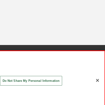
針と検証結果
お取引先さまとともに
お問い合わせ
Do Not Share My Personal Information
ASHIKI Co., Ltd. All Rights Reserved.