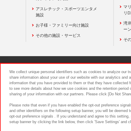
マ
アスレチック・スポーツエンタメ
リD
施設
湾
お子様・ファミリー向け施設
ーン
その他の施設・サービス
そ
関連会社
サステナビリティ
We collect unique personal identifiers such as cookies to analyze our t
share information about your use of our website with our analytics and 
information that you have provided to them or that they have collected f
食品のご提
to see more details about how we use cookies and the retention period o
sharing of your information with our partners. Please click [Do Not Shar
Please note that even if you have enabled the opt-out preference signals
and other identifiers on the following setup banner, you will be deemed 
opt-out preference signals . If you understand and agree to this setting
setup banner by clicking the link below, then click 'Save Settings' and c
©Bandai Namco Amusement Inc.
©Ba