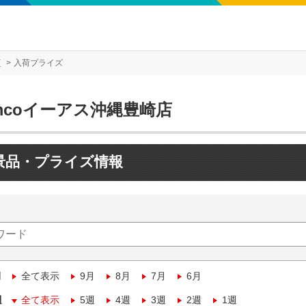
店
入荷プライズ
mcoイーアス沖縄豊崎店
景品・プライズ情報
月
全て表示
9月
8月
7月
6月
週
全て表示
5週
4週
3週
2週
1週