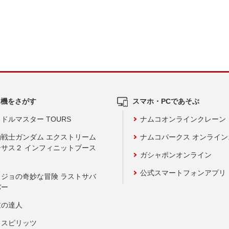
ム機をさがす
スマホ・PCであそぶ
ドルマスター TOURS
ナムコオンラインクレーン
動戦士ガンダム エクストリーム
ナムコパークス オンライ
ーサス２ インフィニットブース
ガシャポンオンライン
公式スマートフォンアプリ
ョジョの奇妙な冒険 ラストサバ
バー
鼓の達人
りスピリッツ