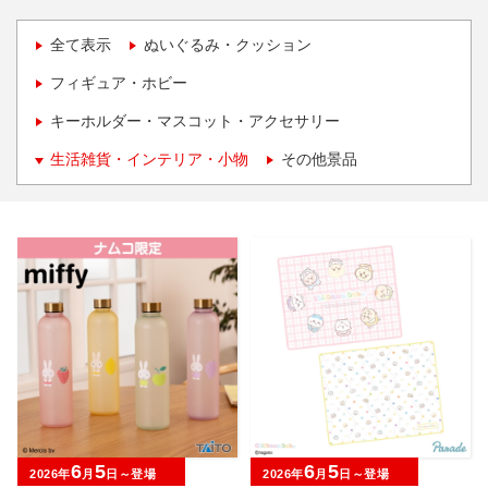
全て表示
ぬいぐるみ・クッション
フィギュア・ホビー
キーホルダー・マスコット・アクセサリー
生活雑貨・インテリア・小物
その他景品
6
5
6
5
2026年
月
日～登場
2026年
月
日～登場