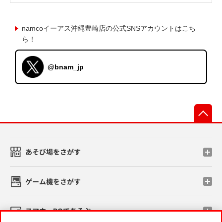
namcoイーアス沖縄豊崎店の公式SNSアカウントはこち
ら！
@bnam_jp
先
あそび場をさがす
ゲーム機をさがす
スマホ・PCであそぶ