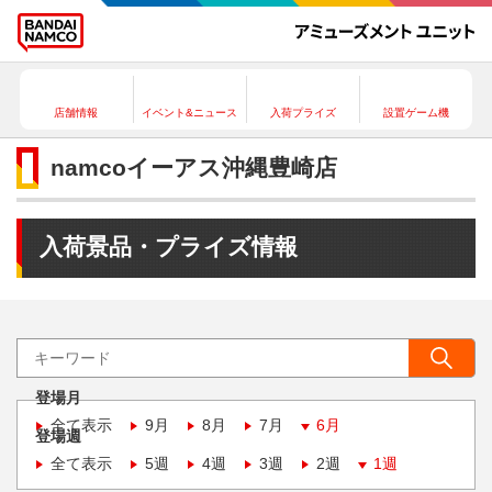
店舗情報
イベント&ニュース
入荷プライズ
設置ゲーム機
namcoイーアス沖縄豊崎店
入荷景品・プライズ情報
登場月
全て表示
9月
8月
7月
6月
登場週
全て表示
5週
4週
3週
2週
1週