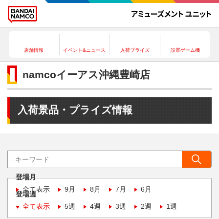
店舗情報
イベント&ニュース
入荷プライズ
設置ゲーム機
namcoイーアス沖縄豊崎店
入荷景品・プライズ情報
登場月
全て表示
9月
8月
7月
6月
登場週
全て表示
5週
4週
3週
2週
1週