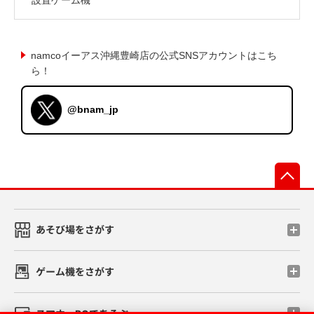
namcoイーアス沖縄豊崎店の公式SNSアカウントはこち
ら！
@bnam_jp
先
あそび場をさがす
ゲーム機をさがす
スマホ・PCであそぶ