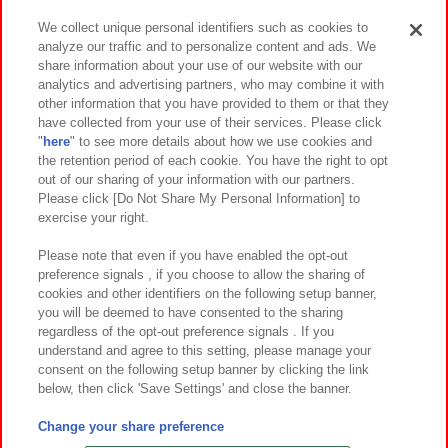
We collect unique personal identifiers such as cookies to
analyze our traffic and to personalize content and ads. We
イベント・キャンペーン
share information about your use of our website with our
analytics and advertising partners, who may combine it with
other information that you have provided to them or that they
have collected from your use of their services. Please click
"
here
" to see more details about how we use cookies and
関連会社
サステナビリティ
サイトポリシー
the retention period of each cookie. You have the right to opt
out of our sharing of your information with our partners.
プライバシーポリシー
ウェブアクセシビリティ方針と検証結果
Please click [Do Not Share My Personal Information] to
exercise your right.
お取引先さまとともに
食品のご提供について
カスタマーハラスメント対応方針
よくあるご質問・お問い合わせ
Please note that even if you have enabled the opt-out
preference signals , if you choose to allow the sharing of
cookies and other identifiers on the following setup banner,
you will be deemed to have consented to the sharing
regardless of the opt-out preference signals . If you
understand and agree to this setting, please manage your
consent on the following setup banner by clicking the link
below, then click 'Save Settings' and close the banner.
©Bandai Namco Amusement Inc.
©Bandai Namco Amusement Lab Inc.
Change your share preference
©Bandai Namco Experience Inc.