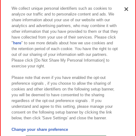
We collect unique personal identifiers such as cookies to
analyze our traffic and to personalize content and ads. We
イベント・キャンペーン
share information about your use of our website with our
analytics and advertising partners, who may combine it with
other information that you have provided to them or that they
have collected from your use of their services. Please click
"
here
" to see more details about how we use cookies and
関連会社
サステナビリティ
サイトポリシー
the retention period of each cookie. You have the right to opt
out of our sharing of your information with our partners.
プライバシーポリシー
ウェブアクセシビリティ方針と検証結果
Please click [Do Not Share My Personal Information] to
exercise your right.
お取引先さまとともに
食品のご提供について
カスタマーハラスメント対応方針
よくあるご質問・お問い合わせ
Please note that even if you have enabled the opt-out
preference signals , if you choose to allow the sharing of
cookies and other identifiers on the following setup banner,
you will be deemed to have consented to the sharing
regardless of the opt-out preference signals . If you
understand and agree to this setting, please manage your
consent on the following setup banner by clicking the link
below, then click 'Save Settings' and close the banner.
©Bandai Namco Amusement Inc.
©Bandai Namco Amusement Lab Inc.
Change your share preference
©Bandai Namco Experience Inc.