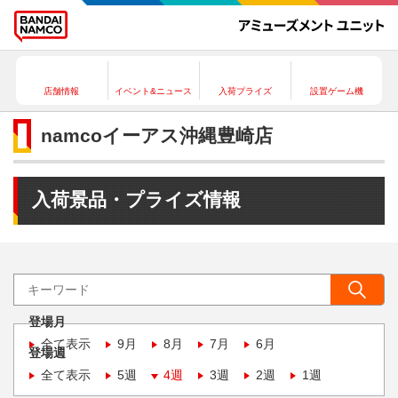
店舗情報
イベント&ニュース
入荷プライズ
設置ゲーム機
namcoイーアス沖縄豊崎店
入荷景品・プライズ情報
登場月
全て表示
9月
8月
7月
6月
登場週
全て表示
5週
4週
3週
2週
1週