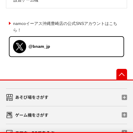
namcoイーアス沖縄豊崎店の公式SNSアカウントはこち
ら！
@bnam_jp
先
あそび場をさがす
ゲーム機をさがす
スマホ・PCであそぶ