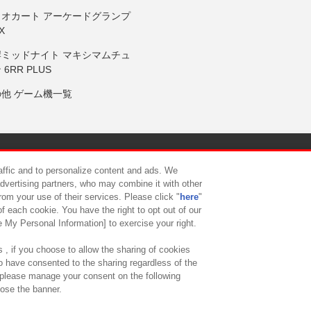
リオカート アーケードグランプ
X
岸ミッドナイト マキシマムチュ
 6RR PLUS
の他 ゲーム機一覧
サイトポリシー
プライバシーポリシー
ウェブアクセシビリティ方
raffic and to personalize content and ads. We
advertising partners, who may combine it with other
rom your use of their services. Please click "
here
"
供について
カスタマーハラスメント対応方針
よくあるご質問・
f each cookie. You have the right to opt out of our
e My Personal Information] to exercise your right.
 , if you choose to allow the sharing of cookies
to have consented to the sharing regardless of the
, please manage your consent on the following
lose the banner.
ndai Namco Amusement Lab Inc.
©Bandai Namco Experience Inc.
©HANAY