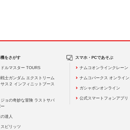
ム機をさがす
スマホ・PCであそぶ
ドルマスター TOURS
ナムコオンラインクレーン
動戦士ガンダム エクストリーム
ナムコパークス オンライ
ーサス２ インフィニットブース
ガシャポンオンライン
公式スマートフォンアプリ
ョジョの奇妙な冒険 ラストサバ
バー
鼓の達人
りスピリッツ