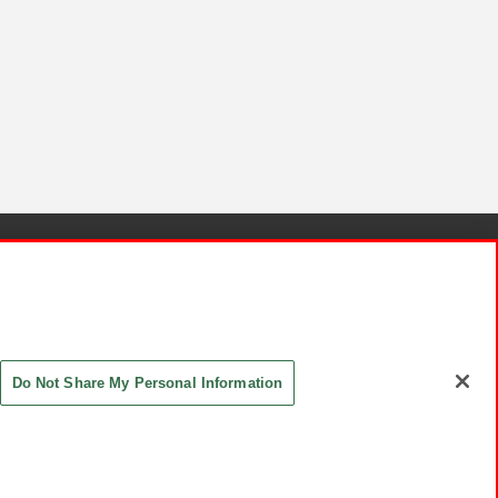
針と検証結果
お取引先さまとともに
お問い合わせ
Do Not Share My Personal Information
ASHIKI Co., Ltd. All Rights Reserved.