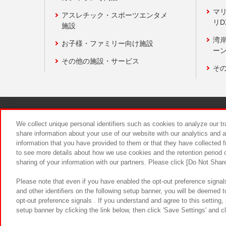
マ
アスレチック・スポーツエンタメ
リD
施設
湾
お子様・ファミリー向け施設
ーン
その他の施設・サービス
そ
関連会社
サステナビリティ
We collect unique personal identifiers such as cookies to analyze our t
share information about your use of our website with our analytics and 
information that you have provided to them or that they have collected f
食品のご提
to see more details about how we use cookies and the retention period o
sharing of your information with our partners. Please click [Do Not Shar
Please note that even if you have enabled the opt-out preference signals
and other identifiers on the following setup banner, you will be deemed 
opt-out preference signals . If you understand and agree to this setting
setup banner by clicking the link below, then click 'Save Settings' and c
©Bandai Namco Amusement Inc.
©Ba