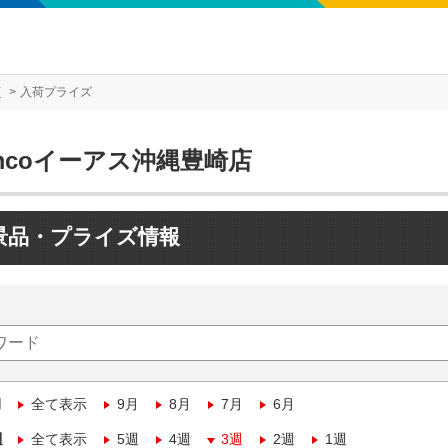
店
入荷プライズ
mcoイーアス沖縄豊崎店
景品・プライズ情報
月
全て表示
9月
8月
7月
6月
週
全て表示
5週
4週
3週
2週
1週