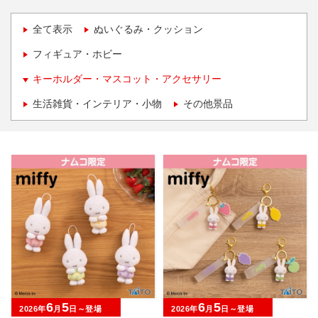
全て表示
ぬいぐるみ・クッション
フィギュア・ホビー
キーホルダー・マスコット・アクセサリー
生活雑貨・インテリア・小物
その他景品
6
5
6
5
2026年
月
日～登場
2026年
月
日～登場