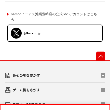
namcoイーアス沖縄豊崎店の公式SNSアカウントはこち
ら！
@bnam_jp
先
あそび場をさがす
ゲーム機をさがす
スマホ・PCであそぶ