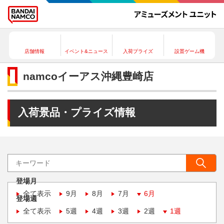
店舗情報
イベント&ニュース
入荷プライズ
設置ゲーム機
namcoイーアス沖縄豊崎店
入荷景品・プライズ情報
登場月
全て表示
9月
8月
7月
6月
登場週
全て表示
5週
4週
3週
2週
1週