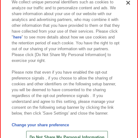
We collect unique personal identifiers such as cookies to
analyze our traffic and to personalize content and ads. We
イベント・キャンペーン
share information about your use of our website with our
analytics and advertising partners, who may combine it with
other information that you have provided to them or that they
have collected from your use of their services. Please click
"
here
" to see more details about how we use cookies and
関連会社
サステナビリティ
サイトポリシー
the retention period of each cookie. You have the right to opt
out of our sharing of your information with our partners.
プライバシーポリシー
ウェブアクセシビリティ方針と検証結果
Please click [Do Not Share My Personal Information] to
exercise your right.
お取引先さまとともに
食品のご提供について
カスタマーハラスメント対応方針
よくあるご質問・お問い合わせ
Please note that even if you have enabled the opt-out
preference signals , if you choose to allow the sharing of
cookies and other identifiers on the following setup banner,
you will be deemed to have consented to the sharing
regardless of the opt-out preference signals . If you
understand and agree to this setting, please manage your
consent on the following setup banner by clicking the link
below, then click 'Save Settings' and close the banner.
©Bandai Namco Amusement Inc.
©Bandai Namco Amusement Lab Inc.
Change your share preference
©Bandai Namco Experience Inc.
©HANAYASHIKI Co., Ltd. All Rights Reserved.
Do Not Share My Personal Information