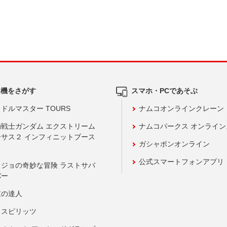
ム機をさがす
スマホ・PCであそぶ
ドルマスター TOURS
ナムコオンラインクレーン
動戦士ガンダム エクストリーム
ナムコパークス オンライ
ーサス２ インフィニットブース
ガシャポンオンライン
公式スマートフォンアプリ
ョジョの奇妙な冒険 ラストサバ
バー
鼓の達人
りスピリッツ