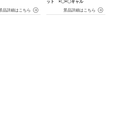
ット ×〇×〇ギャル