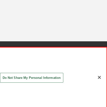
針と検証結果
お取引先さまとともに
お問い合わせ
Do Not Share My Personal Information
ASHIKI Co., Ltd. All Rights Reserved.