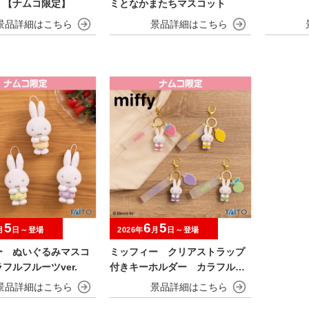
 【ナムコ限定】
ミとなかまたちマスコット
5
6
5
月
日～登場
2026年
月
日～登場
ー ぬいぐるみマスコ
ミッフィー クリアストラップ
フルフルーツver.
付きキーホルダー カラフルフ
ルーツver.