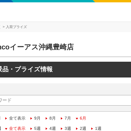
店
入荷プライズ
mcoイーアス沖縄豊崎店
景品・プライズ情報
月
全て表示
9月
8月
7月
6月
週
全て表示
5週
4週
3週
2週
1週