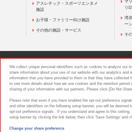
マ
アスレチック・スポーツエンタメ
リD
施設
湾
お子様・ファミリー向け施設
ーン
その他の施設・サービス
そ
関連会社
サステナビリティ
We collect unique personal identifiers such as cookies to analyze our t
share information about your use of our website with our analytics and 
information that you have provided to them or that they have collected f
食品のご提
to see more details about how we use cookies and the retention period o
sharing of your information with our partners. Please click [Do Not Shar
Please note that even if you have enabled the opt-out preference signals
and other identifiers on the following setup banner, you will be deemed 
opt-out preference signals . If you understand and agree to this setting
setup banner by clicking the link below, then click 'Save Settings' and c
©Bandai Namco Amusement Inc.
©Ba
Change your share preference