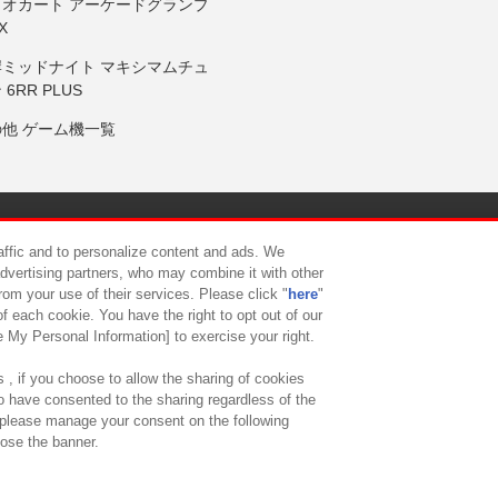
リオカート アーケードグランプ
X
岸ミッドナイト マキシマムチュ
 6RR PLUS
の他 ゲーム機一覧
サイトポリシー
プライバシーポリシー
ウェブアクセシビリティ方
raffic and to personalize content and ads. We
advertising partners, who may combine it with other
rom your use of their services. Please click "
here
"
供について
カスタマーハラスメント対応方針
よくあるご質問・
f each cookie. You have the right to opt out of our
e My Personal Information] to exercise your right.
 , if you choose to allow the sharing of cookies
to have consented to the sharing regardless of the
, please manage your consent on the following
lose the banner.
ndai Namco Amusement Lab Inc.
©Bandai Namco Experience Inc.
©HANAY