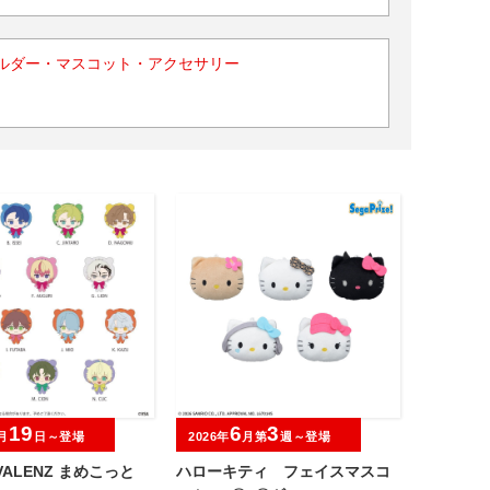
ルダー・マスコット・アクセサリー
19
6
3
月
日～登場
2026年
月第
週～登場
IVALENZ まめこっと
ハローキティ フェイスマスコ