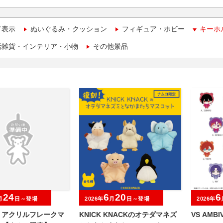
て表示
ぬいぐるみ・クッション
フィギュア・ホビー
キーホ
活雑貨・インテリア・小物
その他景品
24
6
20
6
月
日～登場
2026年
月
日～登場
2026年
O アクリルフレークマ
KNICK KNACKのオテダマネズ
VS AMB