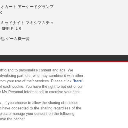
リオカート アーケードグランプ
X
岸ミッドナイト マキシマムチュ
 6RR PLUS
の他 ゲーム機一覧
サイトポリシー
プライバシーポリシー
ウェブアクセシビリティ方
raffic and to personalize content and ads. We
advertising partners, who may combine it with other
rom your use of their services. Please click "
here
"
供について
カスタマーハラスメント対応方針
よくあるご質問・
f each cookie. You have the right to opt out of our
e My Personal Information] to exercise your right.
 , if you choose to allow the sharing of cookies
to have consented to the sharing regardless of the
, please manage your consent on the following
lose the banner.
ndai Namco Amusement Lab Inc.
©Bandai Namco Experience Inc.
©HANAY