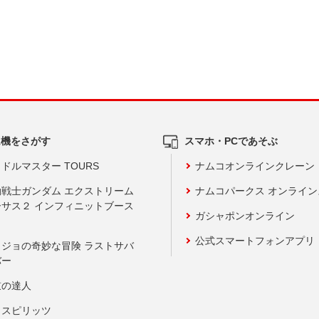
ム機をさがす
スマホ・PCであそぶ
ドルマスター TOURS
ナムコオンラインクレーン
動戦士ガンダム エクストリーム
ナムコパークス オンライ
ーサス２ インフィニットブース
ガシャポンオンライン
公式スマートフォンアプリ
ョジョの奇妙な冒険 ラストサバ
バー
鼓の達人
りスピリッツ