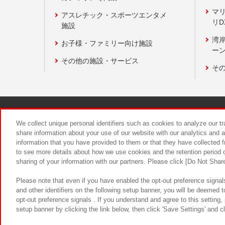
マ
アスレチック・スポーツエンタメ
リD
施設
湾
お子様・ファミリー向け施設
ーン
その他の施設・サービス
そ
関連会社
サステナビリティ
We collect unique personal identifiers such as cookies to analyze our t
share information about your use of our website with our analytics and 
information that you have provided to them or that they have collected f
食品のご提
to see more details about how we use cookies and the retention period o
sharing of your information with our partners. Please click [Do Not Shar
Please note that even if you have enabled the opt-out preference signals
and other identifiers on the following setup banner, you will be deemed 
opt-out preference signals . If you understand and agree to this setting
setup banner by clicking the link below, then click 'Save Settings' and c
©Bandai Namco Amusement Inc.
©Ba