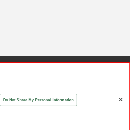
針と検証結果
お取引先さまとともに
お問い合わせ
Do Not Share My Personal Information
ASHIKI Co., Ltd. All Rights Reserved.