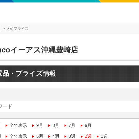
店
入荷プライズ
mcoイーアス沖縄豊崎店
景品・プライズ情報
月
全て表示
9月
8月
7月
6月
週
全て表示
5週
4週
3週
2週
1週