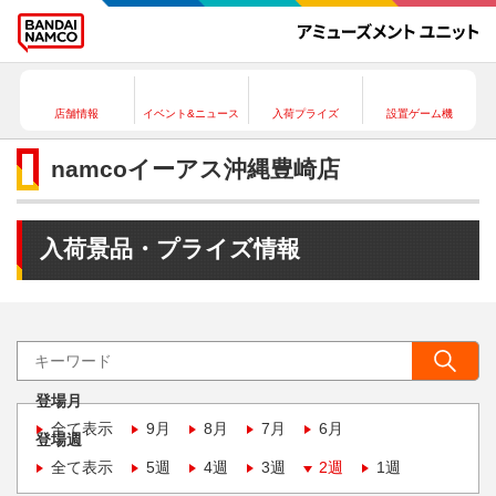
店舗情報
イベント&ニュース
入荷プライズ
設置ゲーム機
namcoイーアス沖縄豊崎店
入荷景品・プライズ情報
登場月
全て表示
9月
8月
7月
6月
登場週
全て表示
5週
4週
3週
2週
1週