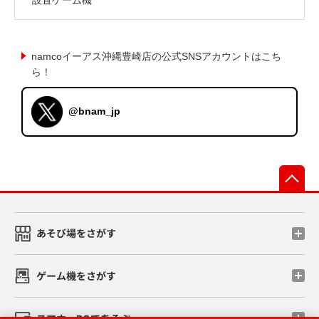
namcoイーアス沖縄豊崎店の公式SNSアカウントはこち
ら！
@bnam_jp
先
あそび場をさがす
ゲーム機をさがす
スマホ・PCであそぶ