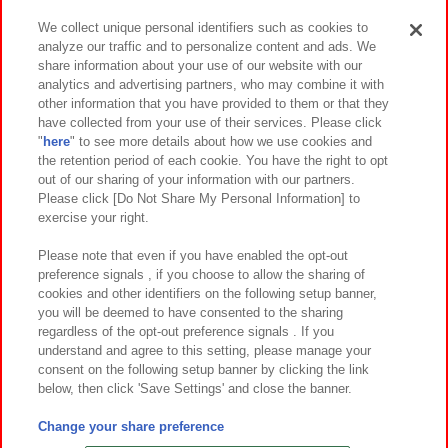
We collect unique personal identifiers such as cookies to
analyze our traffic and to personalize content and ads. We
イベント・キャンペーン
share information about your use of our website with our
analytics and advertising partners, who may combine it with
other information that you have provided to them or that they
have collected from your use of their services. Please click
"
here
" to see more details about how we use cookies and
関連会社
サステナビリティ
サイトポリシー
the retention period of each cookie. You have the right to opt
out of our sharing of your information with our partners.
プライバシーポリシー
ウェブアクセシビリティ方針と検証結果
Please click [Do Not Share My Personal Information] to
exercise your right.
お取引先さまとともに
食品のご提供について
カスタマーハラスメント対応方針
よくあるご質問・お問い合わせ
Please note that even if you have enabled the opt-out
preference signals , if you choose to allow the sharing of
cookies and other identifiers on the following setup banner,
you will be deemed to have consented to the sharing
regardless of the opt-out preference signals . If you
understand and agree to this setting, please manage your
consent on the following setup banner by clicking the link
below, then click 'Save Settings' and close the banner.
©Bandai Namco Amusement Inc.
©Bandai Namco Amusement Lab Inc.
Change your share preference
©Bandai Namco Experience Inc.